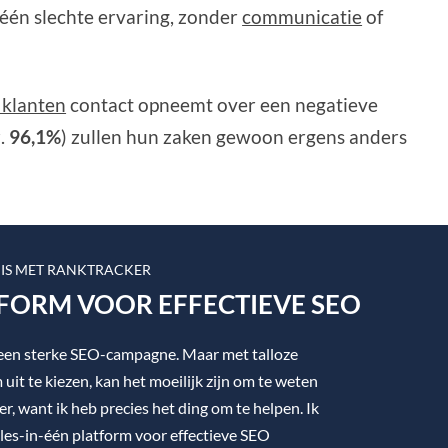
één slechte ervaring, zonder
communicatie
of
 klanten
contact opneemt over een negatieve
z.
96,1%
) zullen hun zaken gewoon ergens anders
IS MET RANKTRACKER
TFORM VOOR EFFECTIEVE SEO
t een sterke SEO-campagne. Maar met talloze
uit te kiezen, kan het moeilijk zijn om te weten
r, want ik heb precies het ding om te helpen. Ik
les-in-één platform voor effectieve SEO