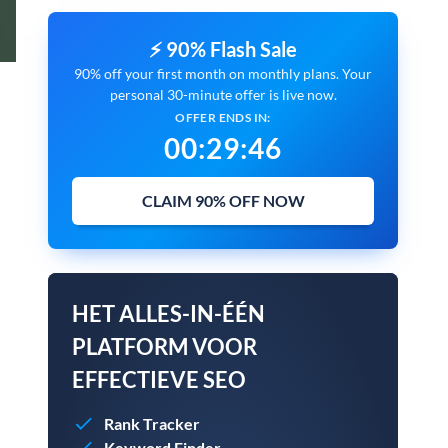
⚡ 90% Flash Sale
90% off your first month on monthly plans. Your
personal 30-minute offer is live now.
OFFER ENDS IN:
00
:
29
:
45
CLAIM 90% OFF NOW
HET ALLES-IN-ÉÉN
PLATFORM VOOR
EFFECTIEVE SEO
Rank Tracker
Keyword Finder