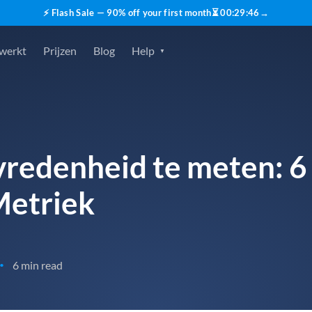
⚡ Flash Sale — 90% off your first month
⏳
00
:
29
:
45
→
 werkt
Prijzen
Blog
Help
redenheid te meten: 6
Metriek
6 min read
•