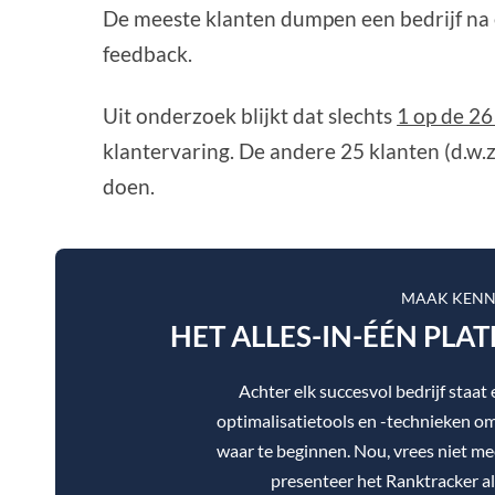
De meeste klanten dumpen een bedrijf na 
feedback.
Uit onderzoek blijkt dat slechts
1 op de 26
klantervaring. De andere 25 klanten (d.w.
doen.
MAAK KENN
HET ALLES-IN-ÉÉN PLA
Achter elk succesvol bedrijf staa
optimalisatietools en -technieken om 
waar te beginnen. Nou, vrees niet mee
presenteer het Ranktracker al