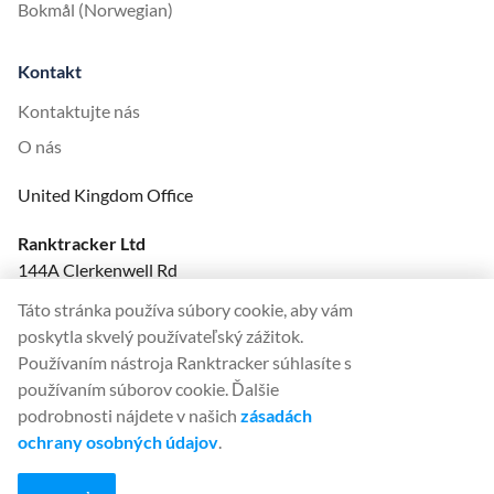
Bokmål (Norwegian)
Kontakt
Kontaktujte nás
O nás
United Kingdom Office
Ranktracker Ltd
144A Clerkenwell Rd
London, EC1R 5DF
Táto stránka používa súbory cookie, aby vám
Company No: 08820809
poskytla skvelý používateľský zážitok.
felix@ranktracker.com
Používaním nástroja Ranktracker súhlasíte s
používaním súborov cookie. Ďalšie
podrobnosti nájdete v našich
zásadách
ochrany osobných údajov
.
2015 -
2026
© Ranktracker. All Rights Reserved.