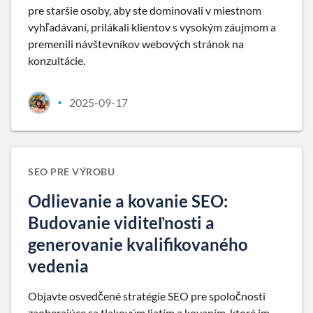
pre staršie osoby, aby ste dominovali v miestnom
vyhľadávaní, prilákali klientov s vysokým záujmom a
premenili návštevníkov webových stránok na
konzultácie.
2025-09-17
•
SEO PRE VÝROBU
Odlievanie a kovanie SEO:
Budovanie viditeľnosti a
generovanie kvalifikovaného
vedenia
Objavte osvedčené stratégie SEO pre spoločnosti
zaoberajúce sa tlakovým liatím a kovaním, ktoré im