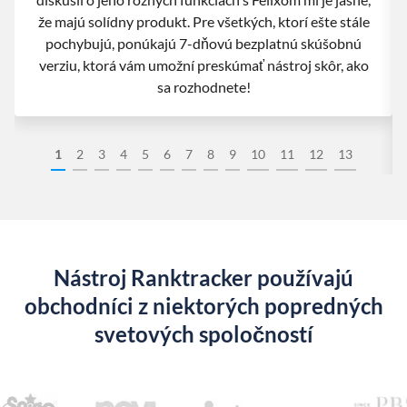
že majú solídny produkt. Pre všetkých, ktorí ešte stále
pochybujú, ponúkajú 7-dňovú bezplatnú skúšobnú
verziu, ktorá vám umožní preskúmať nástroj skôr, ako
sa rozhodnete!
1
2
3
4
5
6
7
8
9
10
11
12
13
Nástroj Ranktracker používajú
obchodníci z niektorých popredných
svetových spoločností