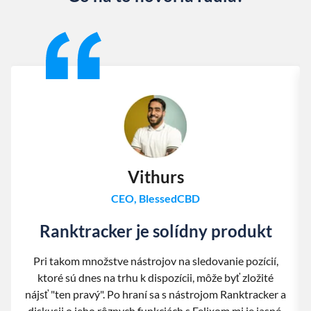
Slide 1 of 13
Vithurs
CEO, BlessedCBD
Ranktracker je solídny produkt
Pri takom množstve nástrojov na sledovanie pozícií,
ktoré sú dnes na trhu k dispozícii, môže byť zložité
nájsť "ten pravý". Po hraní sa s nástrojom Ranktracker a
diskusii o jeho rôznych funkciách s Felixom mi je jasné,