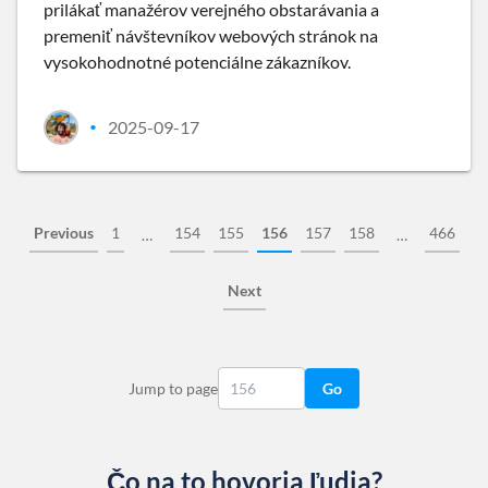
prilákať manažérov verejného obstarávania a
premeniť návštevníkov webových stránok na
vysokohodnotné potenciálne zákazníkov.
2025-09-17
•
Previous
1
154
155
156
157
158
466
…
…
Next
Jump to page
Go
Čo na to hovoria ľudia?