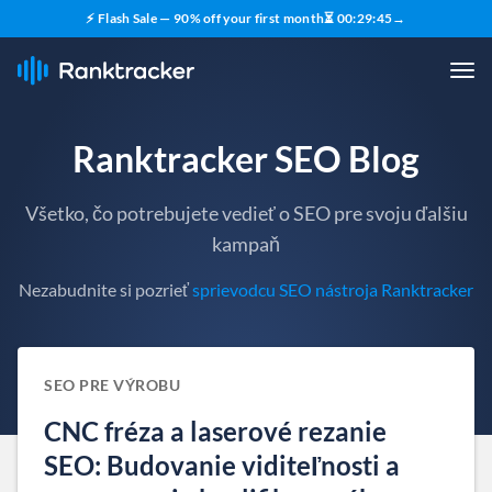
⚡ Flash Sale — 90% off your first month
⏳
00
:
29
:
44
→
Ranktracker SEO Blog
Všetko, čo potrebujete vedieť o SEO pre svoju ďalšiu
kampaň
Nezabudnite si pozrieť
sprievodcu SEO nástroja Ranktracker
SEO PRE VÝROBU
CNC fréza a laserové rezanie
SEO: Budovanie viditeľnosti a