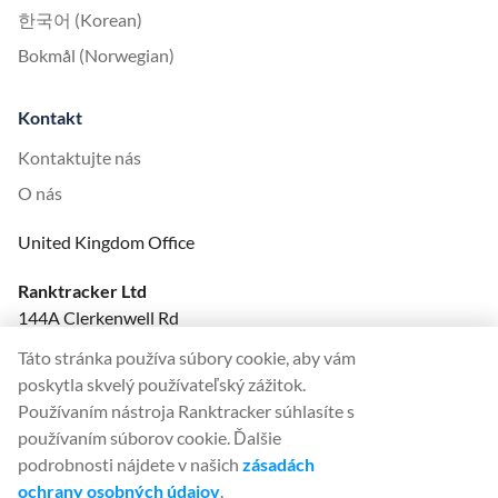
한국어 (Korean)
Bokmål (Norwegian)
Kontakt
Kontaktujte nás
O nás
United Kingdom Office
Ranktracker Ltd
144A Clerkenwell Rd
London, EC1R 5DF
Táto stránka používa súbory cookie, aby vám
Company No: 08820809
poskytla skvelý používateľský zážitok.
felix@ranktracker.com
Používaním nástroja Ranktracker súhlasíte s
používaním súborov cookie. Ďalšie
podrobnosti nájdete v našich
zásadách
ochrany osobných údajov
.
2015 -
2026
© Ranktracker. All Rights Reserved.