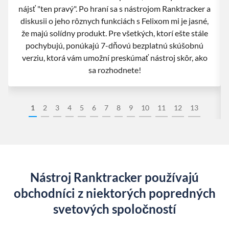
nájsť "ten pravý". Po hraní sa s nástrojom Ranktracker a
diskusii o jeho rôznych funkciách s Felixom mi je jasné,
že majú solídny produkt. Pre všetkých, ktorí ešte stále
pochybujú, ponúkajú 7-dňovú bezplatnú skúšobnú
verziu, ktorá vám umožní preskúmať nástroj skôr, ako
sa rozhodnete!
1
2
3
4
5
6
7
8
9
10
11
12
13
Nástroj Ranktracker používajú
obchodníci z niektorých popredných
svetových spoločností