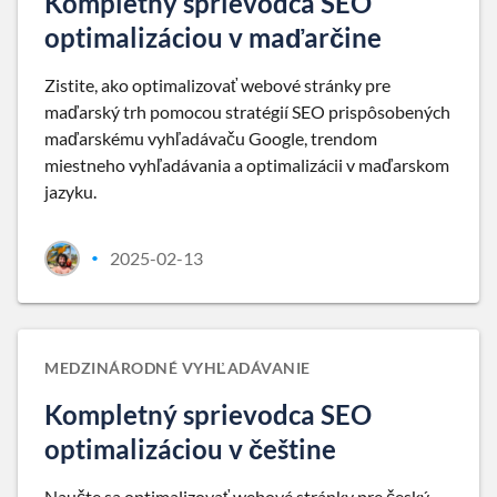
Kompletný sprievodca SEO
optimalizáciou v maďarčine
Zistite, ako optimalizovať webové stránky pre
maďarský trh pomocou stratégií SEO prispôsobených
maďarskému vyhľadávaču Google, trendom
miestneho vyhľadávania a optimalizácii v maďarskom
jazyku.
2025-02-13
•
MEDZINÁRODNÉ VYHĽADÁVANIE
Kompletný sprievodca SEO
optimalizáciou v češtine
Naučte sa optimalizovať webové stránky pre český