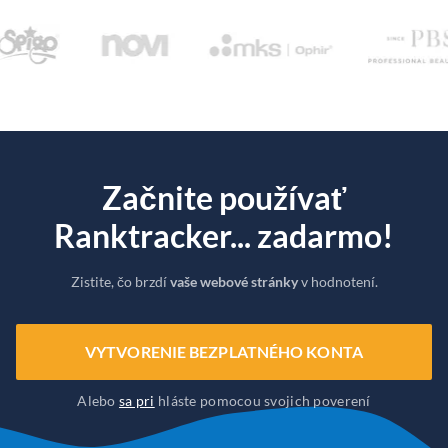
Začnite používať
Ranktracker... zadarmo!
Zistite, čo brzdí
vaše webové stránky
v hodnotení.
VYTVORENIE BEZPLATNÉHO KONTA
Alebo
sa pri
hláste pomocou svojich poverení