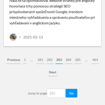
Naučte sa optimalizovať webové stránky pre anglicky
hovoriace trhy pomocou stratégií SEO
prispôsobených spoločnosti Google, trendom
miestneho vyhľadávania a správaniu používateľov pri
vyhľadávaní v anglickom jazyku.
2025-02-13
•
Previous
1
281
282
283
284
285
464
…
…
Next
Jump to page
Go