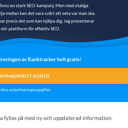
 finns en stark SEO-kampanj. Men med otaliga
ja mellan kan det vara svårt att veta var man ska
g har precis det som kan hjälpa dig. Jag presenterar
i-ett-plattform för effektiv SEO.
treringen av Ranktracker helt gratis!
OSTNADSFRITT KONTO
dina autentiseringsuppgifter
ska fyllas på med ny och uppdaterad information.