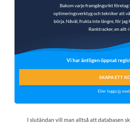
Bakom varje framgångsrikt företag
optimeringsverktyg och tekniker att väl
börja. Nåväl, frukta inte längre, för ja
Ranktracker, en allt-
Vi har äntligen öppnat regis
SKAPA ETT K
Eller logga
in
med 
I slutändan vill man alltså att databasen 