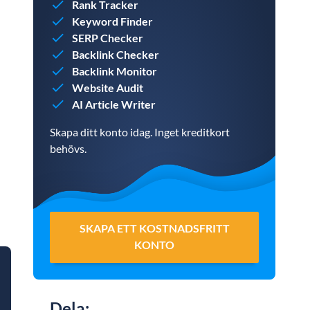
Rank Tracker
Keyword Finder
SERP Checker
Backlink Checker
Backlink Monitor
Website Audit
AI Article Writer
Skapa ditt konto idag. Inget kreditkort
behövs.
SKAPA ETT KOSTNADSFRITT
KONTO
Dela
: