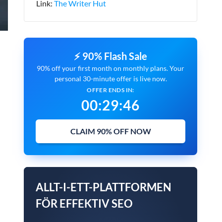
Link:
The Writer Hut
⚡ 90% Flash Sale
90% off your first month on monthly plans. Your
personal 30-minute offer is live now.
OFFER ENDS IN:
00
:
29
:
45
CLAIM 90% OFF NOW
ALLT-I-ETT-PLATTFORMEN
FÖR EFFEKTIV SEO