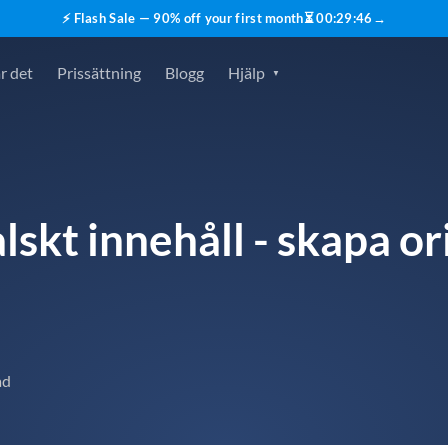
⚡ Flash Sale — 90% off your first month
⏳
00
:
29
:
45
→
r det
Prissättning
Blogg
Hjälp
lskt innehåll - skapa or
ad