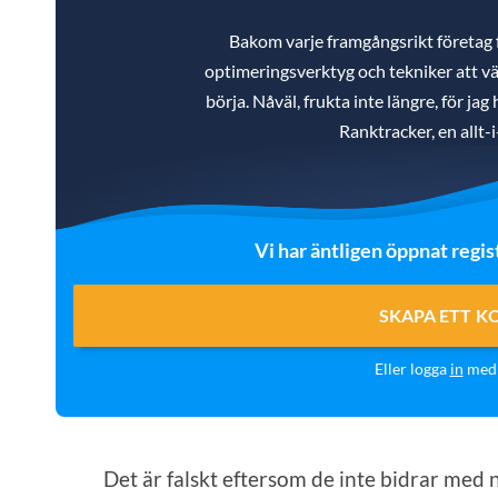
Bakom varje framgångsrikt företag
optimeringsverktyg och tekniker att väl
börja. Nåväl, frukta inte längre, för ja
Ranktracker, en allt-
Vi har äntligen öppnat regis
SKAPA ETT K
Eller logga
in
med 
Det är falskt eftersom de inte bidrar me