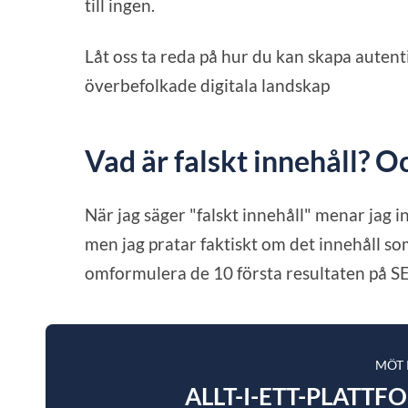
till ingen.
Låt oss ta reda på hur du kan skapa autenti
överbefolkade digitala landskap
Vad är falskt innehåll? O
När jag säger "falskt innehåll" menar jag int
men jag pratar faktiskt om det innehåll s
omformulera de 10 första resultaten på S
MÖT
ALLT-I-ETT-PLATTF