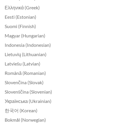
Ελληνικά (Greek)
Eesti (Estonian)
Suomi (Finnish)
Magyar (Hungarian)
Indonesia (Indonesian)
Lietuvių (Lithuanian)
Latviešu (Latvian)
Română (Romanian)
Slovenčina (Slovak)
Slovenščina (Slovenian)
Українська (Ukrainian)
한국어 (Korean)
Bokmål (Norwegian)