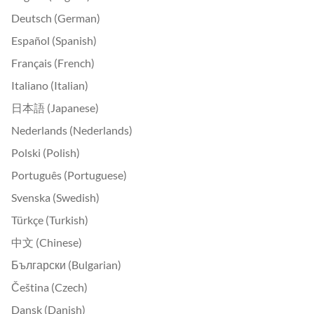
Deutsch (German)
Español (Spanish)
Français (French)
Italiano (Italian)
日本語 (Japanese)
Nederlands (Nederlands)
Polski (Polish)
Português (Portuguese)
Svenska (Swedish)
Türkçe (Turkish)
中文 (Chinese)
Български (Bulgarian)
Čeština (Czech)
Dansk (Danish)