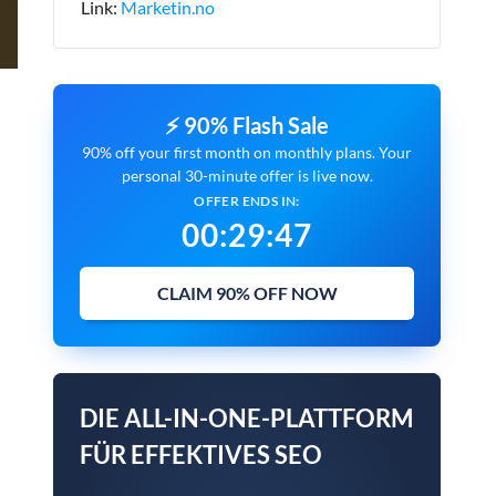
Link:
Marketin.no
⚡ 90% Flash Sale
90% off your first month on monthly plans. Your
personal 30-minute offer is live now.
OFFER ENDS IN:
00
:
29
:
46
CLAIM 90% OFF NOW
DIE ALL-IN-ONE-PLATTFORM
FÜR EFFEKTIVES SEO