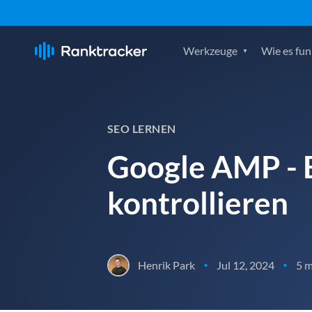
Werkzeuge
Wie es fun
SEO LERNEN
Google AMP - E
kontrollieren
Henrik Park
Jul 12, 2024
5 m
•
•