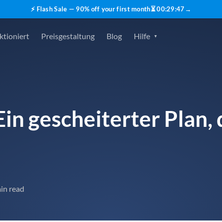
⚡ Flash Sale — 90% off your first month
⏳
00
:
29
:
46
→
ktioniert
Preisgestaltung
Blog
Hilfe
in gescheiterter Plan,
in read