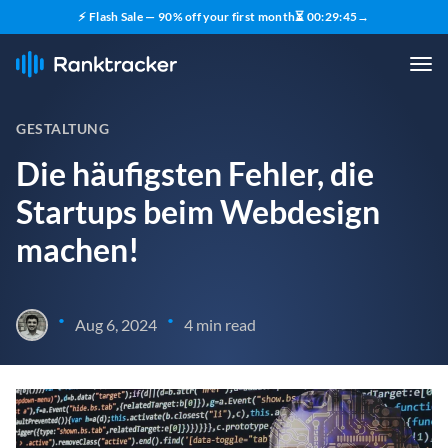
⚡ Flash Sale — 90% off your first month
⏳
00
:
29
:
43
→
GESTALTUNG
Die häufigsten Fehler, die
Startups beim Webdesign
machen!
•
•
Aug 6, 2024
4 min read