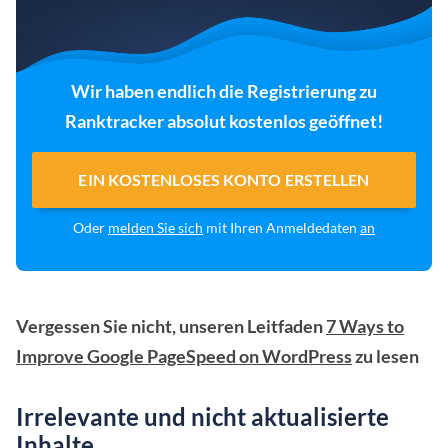
Wir haben endlich die Registrierung zu
Ranktracker absolut kostenlos geöffnet!
EIN KOSTENLOSES KONTO ERSTELLEN
Oder
melden Sie sich
mit Ihren Anmeldedaten
an
Vergessen Sie nicht, unseren Leitfaden
7 Ways to
Improve Google PageSpeed on WordPress
zu lesen
Irrelevante und nicht aktualisierte
Inhalte