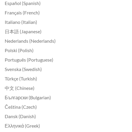
Español (Spanish)
Français (French)
Italiano (Italian)
日本語 (Japanese)
Nederlands (Nederlands)
Polski (Polish)
Português (Portuguese)
Svenska (Swedish)
Türkçe (Turkish)
中文 (Chinese)
Български (Bulgarian)
Čeština (Czech)
Dansk (Danish)
Ελληνικά (Greek)