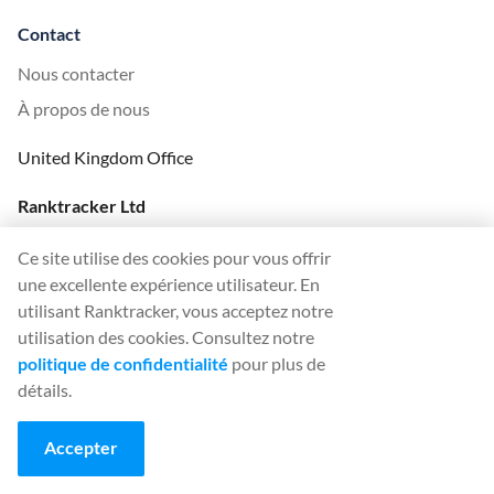
Contact
Nous contacter
À propos de nous
United Kingdom Office
Ranktracker Ltd
144A Clerkenwell Rd
Ce site utilise des cookies pour vous offrir
London, EC1R 5DF
une excellente expérience utilisateur. En
Company No: 08820809
utilisant Ranktracker, vous acceptez notre
felix@ranktracker.com
utilisation des cookies. Consultez notre
politique de confidentialité
pour plus de
détails.
2015 -
2026
© Ranktracker. All Rights Reserved.
Accepter