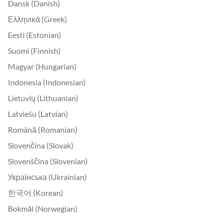
Dansk (Danish)
Ελληνικά (Greek)
Eesti (Estonian)
Suomi (Finnish)
Magyar (Hungarian)
Indonesia (Indonesian)
Lietuvių (Lithuanian)
Latviešu (Latvian)
Română (Romanian)
Slovenčina (Slovak)
Slovenščina (Slovenian)
Українська (Ukrainian)
한국어 (Korean)
Bokmål (Norwegian)