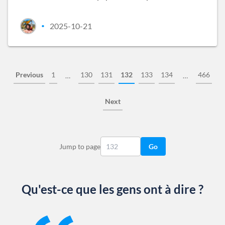
2025-10-21
•
Previous
1
130
131
132
133
134
466
…
…
Next
Jump to page
Go
Qu'est-ce que les gens ont à dire ?
Slide 1 of 13