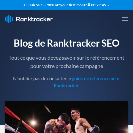
⚡ Flash Sale — 90% off your first month
⏳
00
:
29
:
43
→
Blog de Ranktracker SEO
Tout ce que vous devez savoir sur le référencement
pour votre prochaine campagne
N'oubliez pas de consulter le
guide de référencement
Ranktracker
.