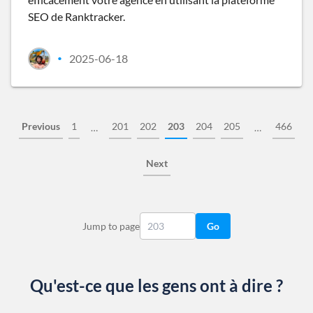
SEO de Ranktracker.
2025-06-18
•
Previous
1
201
202
203
204
205
466
…
…
Next
Jump to page
Go
Qu'est-ce que les gens ont à dire ?