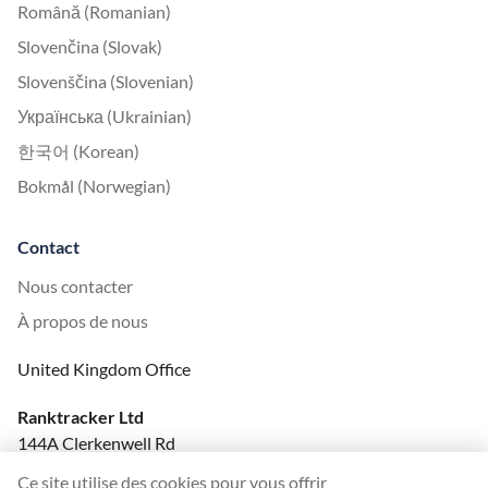
Română (Romanian)
Slovenčina (Slovak)
Slovenščina (Slovenian)
Українська (Ukrainian)
한국어 (Korean)
Bokmål (Norwegian)
Contact
Nous contacter
À propos de nous
United Kingdom Office
Ranktracker Ltd
144A Clerkenwell Rd
London, EC1R 5DF
Ce site utilise des cookies pour vous offrir