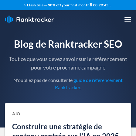
⚡ Flash Sale — 90% off your first month
⏳
00
:
29
:
44
→
Blog de Ranktracker SEO
Tout ce que vous devez savoir sur le référencement
pour votre prochaine campagne
N'oubliez pas de consulter le
guide de référencement
Ranktracker
.
AIO
Construire une stratégie de
contenu centrée sur l'IA en 2025