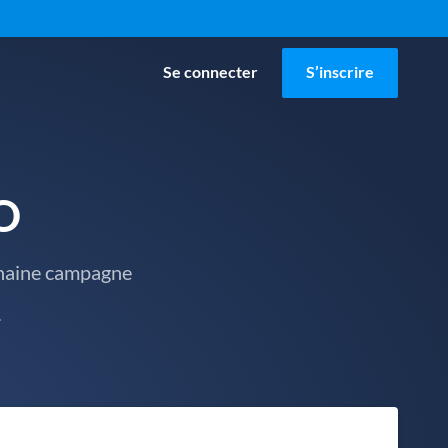
Se connecter
S’inscrire
O
chaine campagne
.