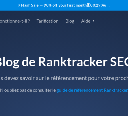
⚡ Flash Sale — 90% off your first month
⏳
00
:
29
:
45
→
nctionne-t-il ?
Tarification
Blog
Aide
Blog de Ranktracker SE
us devez savoir sur le référencement pour votre pro
N'oubliez pas de consulter le
guide de référencement Ranktracker