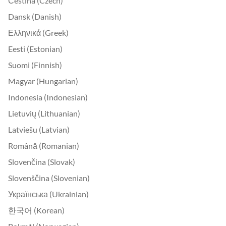
Čeština (Czech)
Dansk (Danish)
Ελληνικά (Greek)
Eesti (Estonian)
Suomi (Finnish)
Magyar (Hungarian)
Indonesia (Indonesian)
Lietuvių (Lithuanian)
Latviešu (Latvian)
Română (Romanian)
Slovenčina (Slovak)
Slovenščina (Slovenian)
Українська (Ukrainian)
한국어 (Korean)