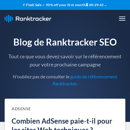
⚡ Flash Sale — 90% off your first month
⏳
00
:
29
:
44
→
Blog de Ranktracker SEO
Tout ce que vous devez savoir sur le référencement
pour votre prochaine campagne
N'oubliez pas de consulter le
guide de référencement
Ranktracker
.
ADSENSE
Combien AdSense paie-t-il pour
les sites Web techniques ?