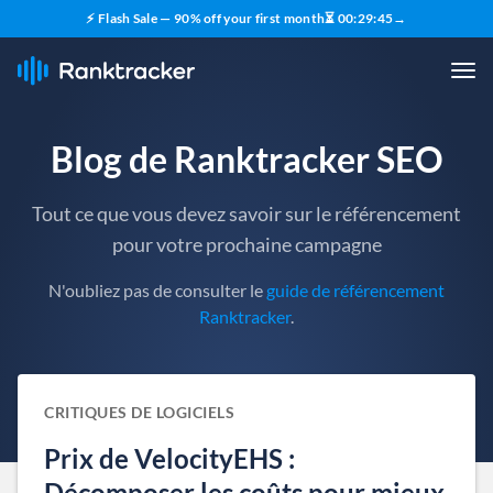
⚡ Flash Sale — 90% off your first month
⏳
00
:
29
:
44
→
Blog de Ranktracker SEO
Tout ce que vous devez savoir sur le référencement
pour votre prochaine campagne
N'oubliez pas de consulter le
guide de référencement
Ranktracker
.
CRITIQUES DE LOGICIELS
Prix de VelocityEHS :
Décomposer les coûts pour mieux