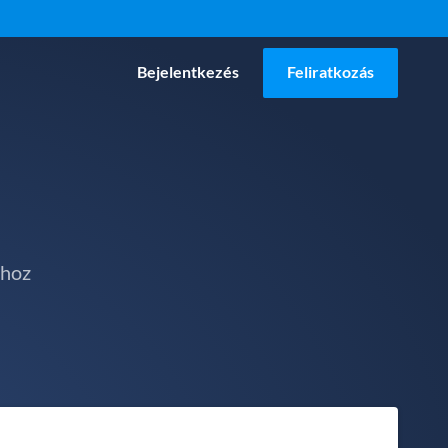
Bejelentkezés
Feliratkozás
ához