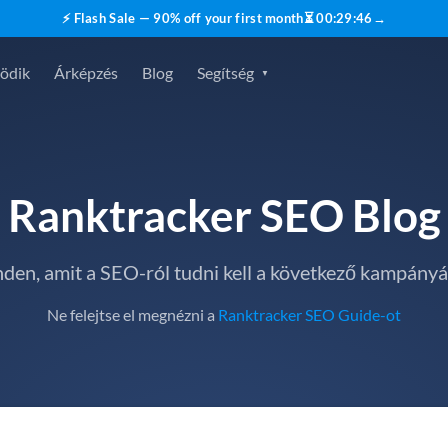
⚡ Flash Sale — 90% off your first month
⏳
00
:
29
:
45
→
ödik
Árképzés
Blog
Segítség
Ranktracker SEO Blog
den, amit a SEO-ról tudni kell a következő kampány
Ne felejtse el megnézni a
Ranktracker SEO Guide-ot