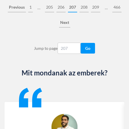
Previous
1
205
206
207
208
209
466
…
…
Next
Jump to page
Go
Mit mondanak az emberek?
Slide 1 of 13