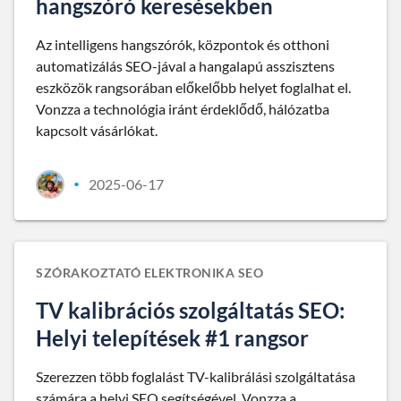
hangszóró keresésekben
Az intelligens hangszórók, központok és otthoni
automatizálás SEO-jával a hangalapú asszisztens
eszközök rangsorában előkelőbb helyet foglalhat el.
Vonzza a technológia iránt érdeklődő, hálózatba
kapcsolt vásárlókat.
2025-06-17
•
SZÓRAKOZTATÓ ELEKTRONIKA SEO
TV kalibrációs szolgáltatás SEO:
Helyi telepítések #1 rangsor
Szerezzen több foglalást TV-kalibrálási szolgáltatása
számára a helyi SEO segítségével. Vonzza a