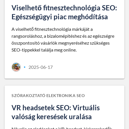
Viselhető fitnesztechnológia SEO:
Egészségügyi piac meghódítása
A viselhető fitnesztechnológia márkáját a
rangsoroláshoz, a bizalomépítéshez és az egészségre
összpontosító vásárlók megnyeréséhez szükséges
SEO-tippekkel találja meg online.
2025-06-17
•
SZÓRAKOZTATÓ ELEKTRONIKA SEO
VR headsetek SEO: Virtuális
valóság keresések uralása
Növelje az eladásokat a VR-headset-kiskereskedők