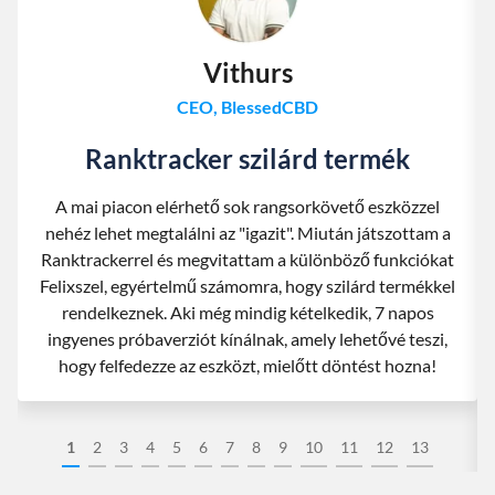
Vithurs
CEO, BlessedCBD
Ranktracker szilárd termék
A mai piacon elérhető sok rangsorkövető eszközzel
nehéz lehet megtalálni az "igazit". Miután játszottam a
Ranktrackerrel és megvitattam a különböző funkciókat
Felixszel, egyértelmű számomra, hogy szilárd termékkel
rendelkeznek. Aki még mindig kételkedik, 7 napos
ingyenes próbaverziót kínálnak, amely lehetővé teszi,
hogy felfedezze az eszközt, mielőtt döntést hozna!
1
2
3
4
5
6
7
8
9
10
11
12
13