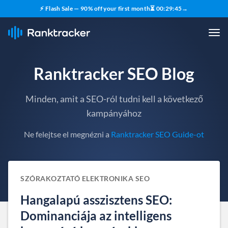
⚡ Flash Sale — 90% off your first month
⏳
00
:
29
:
44
→
Ranktracker SEO Blog
Minden, amit a SEO-ról tudni kell a következő
kampányához
Ne felejtse el megnézni a
Ranktracker SEO Guide-ot
SZÓRAKOZTATÓ ELEKTRONIKA SEO
Hangalapú asszisztens SEO:
Dominanciája az intelligens