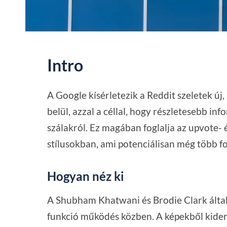
Intro
A Google kísérletezik a Reddit szeletek új
belül, azzal a céllal, hogy részletesebb i
szálakról. Ez magában foglalja az upvot
stílusokban, ami potenciálisan még több f
Hogyan néz ki
A Shubham Khatwani és Brodie Clark által
funkció működés közben. A képekből kiderü