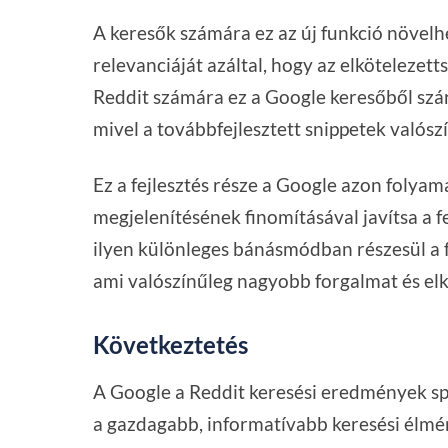
A keresők számára ez az új funkció növelh
relevanciáját azáltal, hogy az elkötelezet
Reddit számára ez a Google keresőből szá
mivel a továbbfejlesztett snippetek valós
Ez a fejlesztés része a Google azon folya
megjelenítésének finomításával javítsa a 
ilyen különleges bánásmódban részesül a fe
ami valószínűleg nagyobb forgalmat és el
Következtetés
A Google a Reddit keresési eredmények spe
a gazdagabb, informatívabb keresési élmén