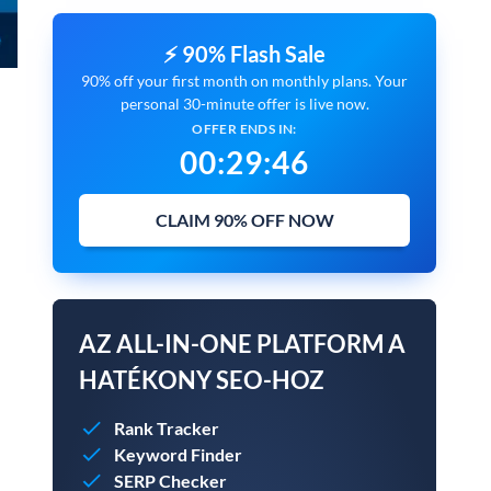
⚡ 90% Flash Sale
90% off your first month on monthly plans. Your
personal 30-minute offer is live now.
OFFER ENDS IN:
00
:
29
:
45
CLAIM 90% OFF NOW
AZ ALL-IN-ONE PLATFORM A
HATÉKONY SEO-HOZ
Rank Tracker
Keyword Finder
SERP Checker