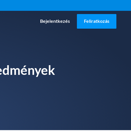
Bejelentkezés
Feliratkozás
eredmények