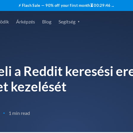
⚡ Flash Sale — 90% off your first month
⏳
00
:
29
:
45
→
ödik
Árképzés
Blog
Segítség
eli a Reddit keresési 
et kezelését
1 min read
•