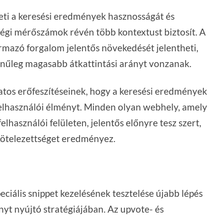
eti a keresési eredmények hasznosságát és
tségi mérőszámok révén több kontextust biztosít. A
rmazó forgalom jelentős növekedését jelentheti,
zínűleg magasabb átkattintási arányt vonzanak.
matos erőfeszítéseinek, hogy a keresési eredmények
felhasználói élményt. Minden olyan webhely, amely
lhasználói felületen, jelentős előnyre tesz szert,
kötelezettséget eredményez.
ciális snippet kezelésének tesztelése újabb lépés
yt nyújtó stratégiájában. Az upvote- és