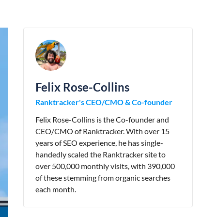
Felix Rose-Collins
Ranktracker's CEO/CMO & Co-founder
Felix Rose-Collins is the Co-founder and
CEO/CMO of Ranktracker. With over 15
years of SEO experience, he has single-
handedly scaled the Ranktracker site to
over 500,000 monthly visits, with 390,000
of these stemming from organic searches
each month.