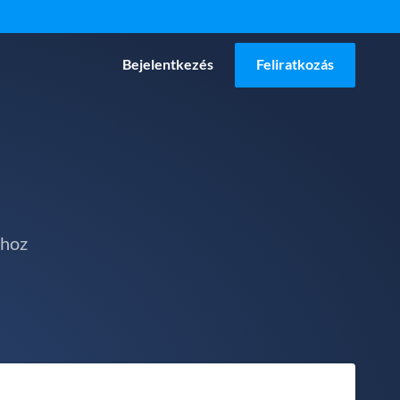
Bejelentkezés
Feliratkozás
ához