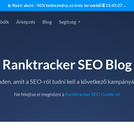
☀️ Nyári akció - 40% kedvezmény az éves tervekből
⏳
13
:
43
:
26
→
ödik
Árképzés
Blog
Segítség
Ranktracker SEO Blog
den, amit a SEO-ról tudni kell a következő kampány
Ne felejtse el megnézni a
Ranktracker SEO Guide-ot