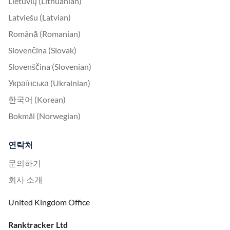
Lietuvių (Lithuanian)
Latviešu (Latvian)
Română (Romanian)
Slovenčina (Slovak)
Slovenščina (Slovenian)
Українська (Ukrainian)
한국어 (Korean)
Bokmål (Norwegian)
연락처
문의하기
회사 소개
United Kingdom Office
Ranktracker Ltd