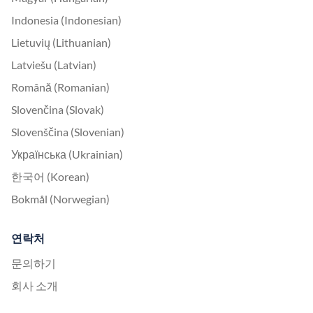
Indonesia (Indonesian)
Lietuvių (Lithuanian)
Latviešu (Latvian)
Română (Romanian)
Slovenčina (Slovak)
Slovenščina (Slovenian)
Українська (Ukrainian)
한국어 (Korean)
Bokmål (Norwegian)
연락처
문의하기
회사 소개