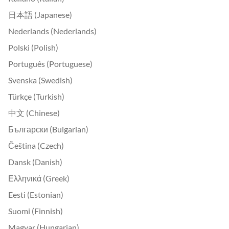
日本語 (Japanese)
Nederlands (Nederlands)
Polski (Polish)
Português (Portuguese)
Svenska (Swedish)
Türkçe (Turkish)
中文 (Chinese)
Български (Bulgarian)
Čeština (Czech)
Dansk (Danish)
Ελληνικά (Greek)
Eesti (Estonian)
Suomi (Finnish)
Magyar (Hungarian)