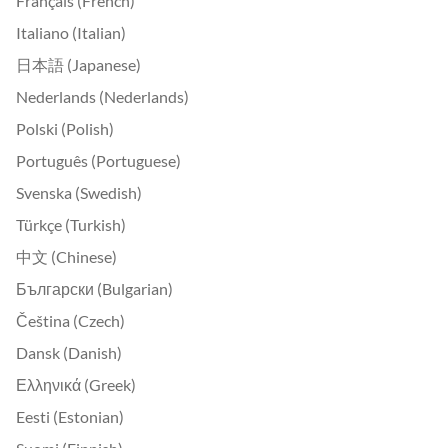
Français (French)
Italiano (Italian)
日本語 (Japanese)
Nederlands (Nederlands)
Polski (Polish)
Português (Portuguese)
Svenska (Swedish)
Türkçe (Turkish)
中文 (Chinese)
Български (Bulgarian)
Čeština (Czech)
Dansk (Danish)
Ελληνικά (Greek)
Eesti (Estonian)