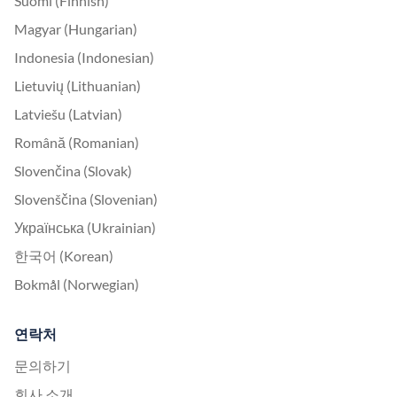
Suomi (Finnish)
Magyar (Hungarian)
Indonesia (Indonesian)
Lietuvių (Lithuanian)
Latviešu (Latvian)
Română (Romanian)
Slovenčina (Slovak)
Slovenščina (Slovenian)
Українська (Ukrainian)
한국어 (Korean)
Bokmål (Norwegian)
연락처
문의하기
회사 소개