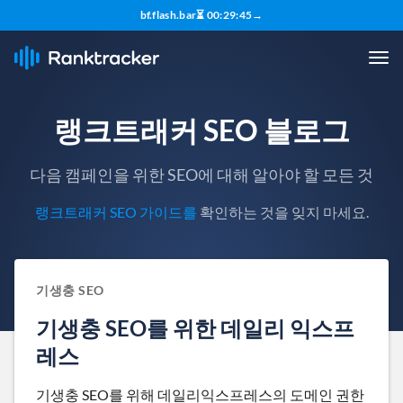
bf.flash.bar
⏳
00
:
29
:
44
→
랭크트래커 SEO 블로그
다음 캠페인을 위한 SEO에 대해 알아야 할 모든 것
랭크트래커 SEO 가이드를
확인하는 것을 잊지 마세요.
기생충 SEO
기생충 SEO를 위한 데일리 익스프
레스
기생충 SEO를 위해 데일리익스프레스의 도메인 권한