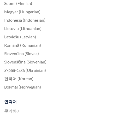
Suomi (Finnish)
Magyar (Hungarian)
Indonesia (Indonesian)
Lietuvių (Lithuanian)
Latviešu (Latvian)
Română (Romanian)
Slovenčina (Slovak)
Slovenščina (Slovenian)
Українська (Ukrainian)
한국어 (Korean)
Bokmål (Norwegian)
연락처
문의하기