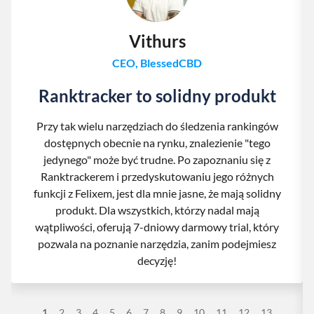
Vithurs
CEO, BlessedCBD
Ranktracker to solidny produkt
Przy tak wielu narzędziach do śledzenia rankingów
dostępnych obecnie na rynku, znalezienie "tego
jedynego" może być trudne. Po zapoznaniu się z
Ranktrackerem i przedyskutowaniu jego różnych
funkcji z Felixem, jest dla mnie jasne, że mają solidny
produkt. Dla wszystkich, którzy nadal mają
wątpliwości, oferują 7-dniowy darmowy trial, który
pozwala na poznanie narzędzia, zanim podejmiesz
decyzję!
1
2
3
4
5
6
7
8
9
10
11
12
13