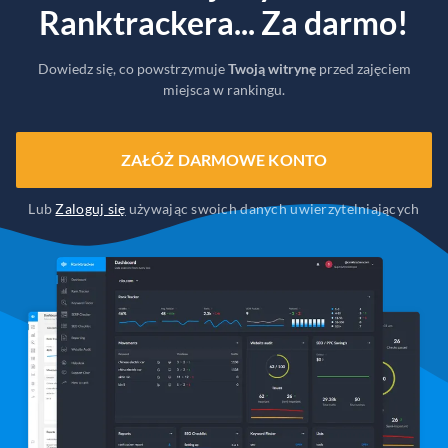
Ranktrackera... Za darmo!
Dowiedz się, co powstrzymuje
Twoją witrynę
przed zajęciem
miejsca w rankingu.
ZAŁÓŻ DARMOWE KONTO
Lub
Zaloguj się
używając swoich danych uwierzytelniających