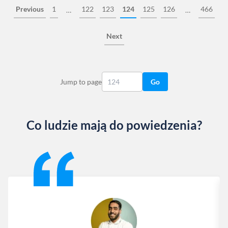
Previous
1
122
123
124
125
126
466
…
…
Next
Jump to page
Go
Co ludzie mają do powiedzenia?
Slide 1 of 13