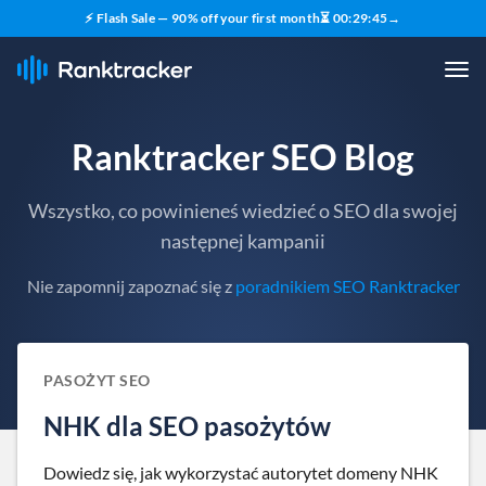
⚡ Flash Sale — 90% off your first month
⏳
00
:
29
:
43
→
Ranktracker SEO Blog
Wszystko, co powinieneś wiedzieć o SEO dla swojej
następnej kampanii
Nie zapomnij zapoznać się z
poradnikiem SEO Ranktracker
PASOŻYT SEO
NHK dla SEO pasożytów
Dowiedz się, jak wykorzystać autorytet domeny NHK