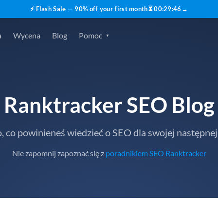
⚡ Flash Sale — 90% off your first month
⏳
00
:
29
:
45
→
a
Wycena
Blog
Pomoc
Ranktracker SEO Blog
, co powinieneś wiedzieć o SEO dla swojej następnej
Nie zapomnij zapoznać się z
poradnikiem SEO Ranktracker