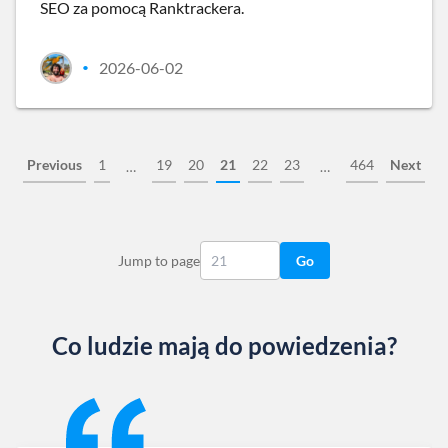
SEO za pomocą Ranktrackera.
2026-06-02
•
Previous
1
19
20
21
22
23
464
Next
…
…
Jump to page
Go
Co ludzie mają do powiedzenia?
Slide 1 of 13