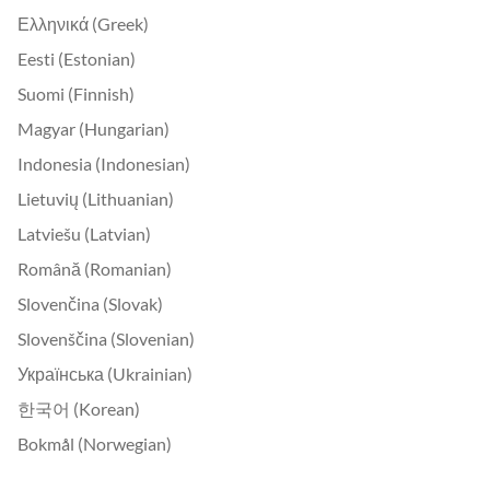
Ελληνικά (Greek)
Eesti (Estonian)
Suomi (Finnish)
Magyar (Hungarian)
Indonesia (Indonesian)
Lietuvių (Lithuanian)
Latviešu (Latvian)
Română (Romanian)
Slovenčina (Slovak)
Slovenščina (Slovenian)
Українська (Ukrainian)
한국어 (Korean)
Bokmål (Norwegian)