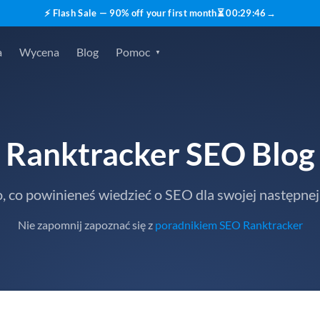
⚡ Flash Sale — 90% off your first month
⏳
00
:
29
:
45
→
a
Wycena
Blog
Pomoc
Ranktracker SEO Blog
, co powinieneś wiedzieć o SEO dla swojej następnej
Nie zapomnij zapoznać się z
poradnikiem SEO Ranktracker