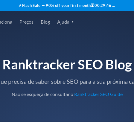
⚡ Flash Sale — 90% off your first month
⏳
00
:
29
:
45
→
nciona
Preços
Blog
Ajuda
Ranktracker SEO Blog
que precisa de saber sobre SEO para a sua próxima 
Não se esqueça de consultar o
Ranktracker SEO Guide