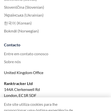
Slovenščina (Slovenian)
Українська (Ukrainian)
한국어 (Korean)
Bokmål (Norwegian)
Contacto
Entre em contato conosco
Sobre nós
United Kingdom Office
Ranktracker Ltd
144A Clerkenwell Rd
London, EC1R 5DF
Company No: 08820809
Este site utiliza cookies para lhe
felix@ranktracker.com
proporcionar uma óptima experiência de