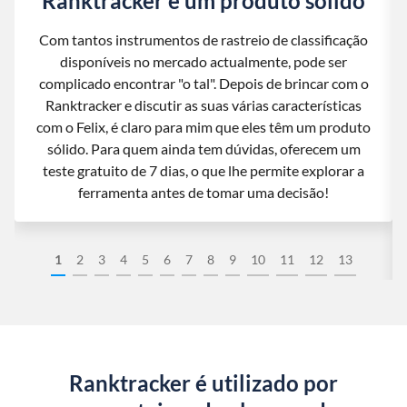
Ranktracker é um produto sólido
Com tantos instrumentos de rastreio de classificação
disponíveis no mercado actualmente, pode ser
complicado encontrar "o tal". Depois de brincar com o
Ranktracker e discutir as suas várias características
com o Felix, é claro para mim que eles têm um produto
sólido. Para quem ainda tem dúvidas, oferecem um
teste gratuito de 7 dias, o que lhe permite explorar a
ferramenta antes de tomar uma decisão!
1
2
3
4
5
6
7
8
9
10
11
12
13
Ranktracker é utilizado por