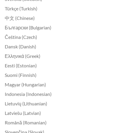
Türkçe (Turkish)
中文 (Chinese)
Български (Bulgarian)
Čeština (Czech)
Dansk (Danish)
Ελληνικά (Greek)
Eesti (Estonian)
Suomi (Finnish)
Magyar (Hungarian)
Indonesia (Indonesian)
Lietuvių (Lithuanian)
Latviešu (Latvian)
Română (Romanian)
Slovenčina (Slovak)