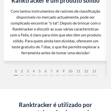
Ranktracker é um produto sólido
Com tantos instrumentos de rastreio de classificação
disponíveis no mercado actualmente, pode ser
complicado encontrar "o tal". Depois de brincar com o
Ranktracker e discutir as suas várias características
com o Felix, é claro para mim que eles têm um produto
sólido. Para quem ainda tem dúvidas, oferecem um
teste gratuito de 7 dias, o que lhe permite explorar a
ferramenta antes de tomar uma decisão!
1
2
3
4
5
6
7
8
9
10
11
12
13
Ranktracker é utilizado por