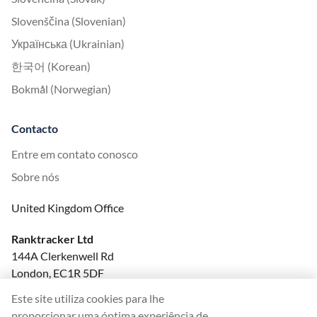
Slovenščina (Slovenian)
Українська (Ukrainian)
한국어 (Korean)
Bokmål (Norwegian)
Contacto
Entre em contato conosco
Sobre nós
United Kingdom Office
Ranktracker Ltd
144A Clerkenwell Rd
London, EC1R 5DF
Company No: 08820809
Este site utiliza cookies para lhe
felix@ranktracker.com
proporcionar uma óptima experiência de