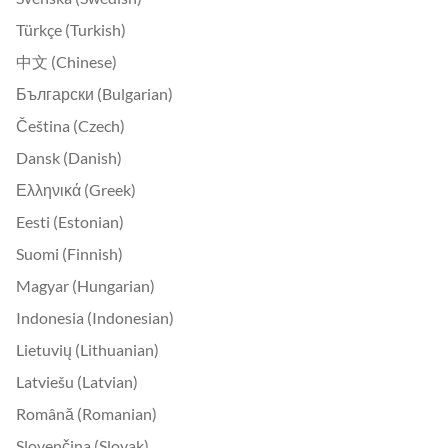
Türkçe (Turkish)
中文 (Chinese)
Български (Bulgarian)
Čeština (Czech)
Dansk (Danish)
Ελληνικά (Greek)
Eesti (Estonian)
Suomi (Finnish)
Magyar (Hungarian)
Indonesia (Indonesian)
Lietuvių (Lithuanian)
Latviešu (Latvian)
Română (Romanian)
Slovenčina (Slovak)