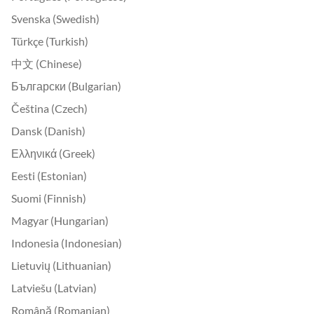
Svenska (Swedish)
Türkçe (Turkish)
中文 (Chinese)
Български (Bulgarian)
Čeština (Czech)
Dansk (Danish)
Ελληνικά (Greek)
Eesti (Estonian)
Suomi (Finnish)
Magyar (Hungarian)
Indonesia (Indonesian)
Lietuvių (Lithuanian)
Latviešu (Latvian)
Română (Romanian)