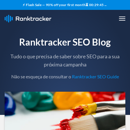
⚡ Flash Sale — 90% off your first month
⏳
00
:
29
:
44
→
Ranktracker SEO Blog
Tudo o que precisa de saber sobre SEO para a sua
próxima campanha
Não se esqueça de consultar o
Ranktracker SEO Guide