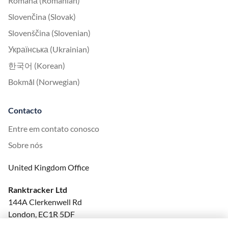
Română (Romanian)
Slovenčina (Slovak)
Slovenščina (Slovenian)
Українська (Ukrainian)
한국어 (Korean)
Bokmål (Norwegian)
Contacto
Entre em contato conosco
Sobre nós
United Kingdom Office
Ranktracker Ltd
144A Clerkenwell Rd
London, EC1R 5DF
Company No: 08820809