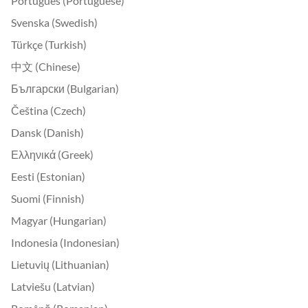
Português (Portuguese)
Svenska (Swedish)
Türkçe (Turkish)
中文 (Chinese)
Български (Bulgarian)
Čeština (Czech)
Dansk (Danish)
Ελληνικά (Greek)
Eesti (Estonian)
Suomi (Finnish)
Magyar (Hungarian)
Indonesia (Indonesian)
Lietuvių (Lithuanian)
Latviešu (Latvian)