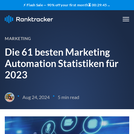
⚡ Flash Sale — 90% off your first month
⏳
00
:
29
:
44
→
MARKETING
Die 61 besten Marketing
Automation Statistiken für
2023
•
•
Aug 24, 2024
5 min read