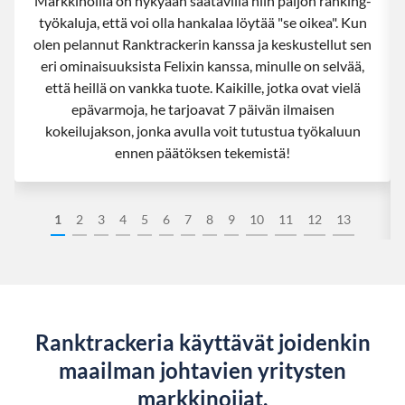
Markkinoilla on nykyään saatavilla niin paljon ranking-
työkaluja, että voi olla hankalaa löytää "se oikea". Kun
olen pelannut Ranktrackerin kanssa ja keskustellut sen
eri ominaisuuksista Felixin kanssa, minulle on selvää,
että heillä on vankka tuote. Kaikille, jotka ovat vielä
epävarmoja, he tarjoavat 7 päivän ilmaisen
kokeilujakson, jonka avulla voit tutustua työkaluun
ennen päätöksen tekemistä!
1
2
3
4
5
6
7
8
9
10
11
12
13
Ranktrackeria käyttävät joidenkin
maailman johtavien yritysten
markkinoijat.