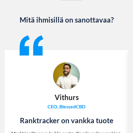
Mitä ihmisillä on sanottavaa?
Slide 1 of 13
Vithurs
CEO, BlessedCBD
Ranktracker on vankka tuote