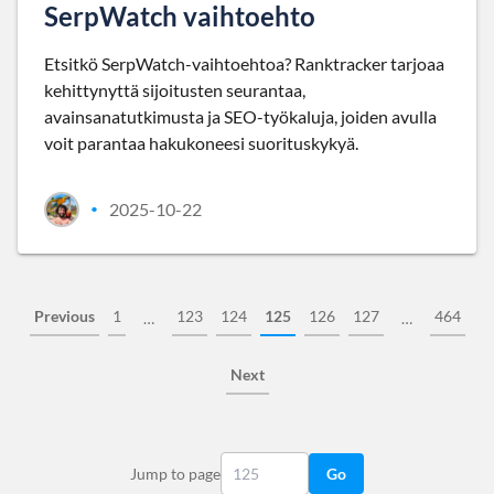
SerpWatch vaihtoehto
Etsitkö SerpWatch-vaihtoehtoa? Ranktracker tarjoaa
kehittynyttä sijoitusten seurantaa,
avainsanatutkimusta ja SEO-työkaluja, joiden avulla
voit parantaa hakukoneesi suorituskykyä.
2025-10-22
•
Previous
1
123
124
125
126
127
464
…
…
Next
Jump to page
Go