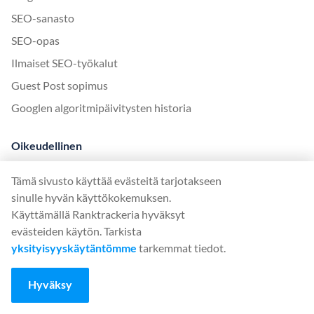
SEO-sanasto
SEO-opas
Ilmaiset SEO-työkalut
Guest Post sopimus
Googlen algoritmipäivitysten historia
Oikeudellinen
Ehdot ja edellytykset
Tämä sivusto käyttää evästeitä tarjotakseen
Tietosuojakäytäntö
sinulle hyvän käyttökokemuksen.
Käyttämällä Ranktrackeria hyväksyt
App
evästeiden käytön. Tarkista
yksityisyyskäytäntömme
tarkemmat tiedot.
Kirjaudu sisään
Rekisteröidy
Hyväksy
Hinnoittelu