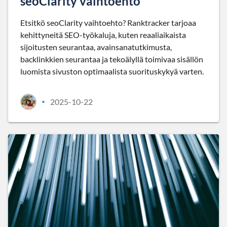
seoClarity vaihtoehto
Etsitkö seoClarity vaihtoehto? Ranktracker tarjoaa
kehittyneitä SEO-työkaluja, kuten reaaliaikaista
sijoitusten seurantaa, avainsanatutkimusta,
backlinkkien seurantaa ja tekoälyllä toimivaa sisällön
luomista sivuston optimaalista suorituskykyä varten.
2025-10-22
•