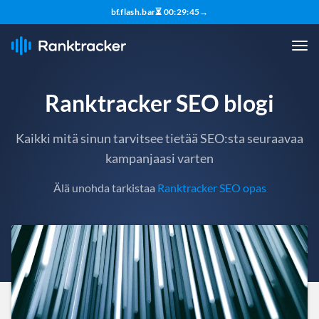
bf.flash.bar
⏳
00
:
29
:
43
→
Ranktracker SEO blogi
Kaikki mitä sinun tarvitsee tietää SEO:sta seuraavaa
kampanjaasi varten
Älä unohda tarkistaa
Ranktracker SEO opas