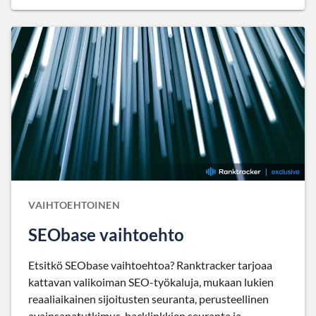
VAIHTOEHTOINEN
SEObase vaihtoehto
Etsitkö SEObase vaihtoehtoa? Ranktracker tarjoaa
kattavan valikoiman SEO-työkaluja, mukaan lukien
reaaliaikainen sijoitusten seuranta, perusteellinen
avainsanatutkimus, backlinkkien seuranta ja