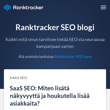
Ranktracker SEO blogi
Kaikki mitä sinun tarvitsee tietää SEO:sta seuraavaa
kampanjaasi varten
Älä unohda tarkistaa
Ranktracker SEO opas
SAAS SEO
SaaS SEO: Miten lisätä
näkyvyyttä ja houkutella lisää
asiakkaita?