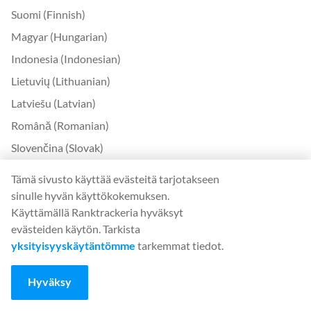
Suomi (Finnish)
Magyar (Hungarian)
Indonesia (Indonesian)
Lietuvių (Lithuanian)
Latviešu (Latvian)
Română (Romanian)
Slovenčina (Slovak)
Slovenščina (Slovenian)
Tämä sivusto käyttää evästeitä tarjotakseen
Українська (Ukrainian)
sinulle hyvän käyttökokemuksen.
Käyttämällä Ranktrackeria hyväksyt
한국어 (Korean)
evästeiden käytön. Tarkista
Bokmål (Norwegian)
yksityisyyskäytäntömme
tarkemmat tiedot.
Ota yhteyttä
Hyväksy
Ota yhteyttä