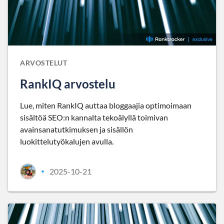
ARVOSTELUT
RankIQ arvostelu
Lue, miten RankIQ auttaa bloggaajia optimoimaan
sisältöä SEO:n kannalta tekoälyllä toimivan
avainsanatutkimuksen ja sisällön
luokittelutyökalujen avulla.
2025-10-21
•