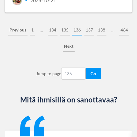
2025-10-21
•
Previous
1
134
135
136
137
138
464
…
…
Next
Jump to page
Go
Mitä ihmisillä on sanottavaa?
Slide 1 of 13