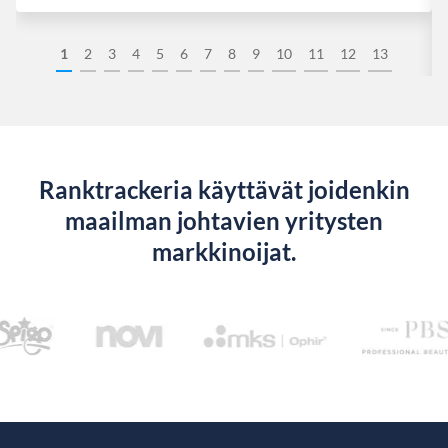
1
2
3
4
5
6
7
8
9
10
11
12
13
Ranktrackeria käyttävät joidenkin
maailman johtavien yritysten
markkinoijat.