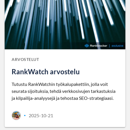
ARVOSTELUT
RankWatch arvostelu
Tutustu RankWatchin työkalupakettiin, jolla voit
seurata sijoituksia, tehdä verkkosivujen tarkastuksia
ja kilpailija-analyysejä ja tehostaa SEO-strategiaasi.
2025-10-21
•