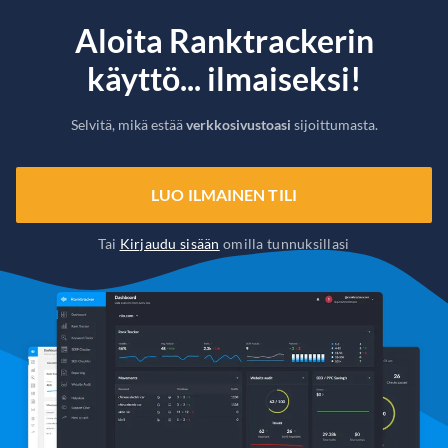
Aloita Ranktrackerin
käyttö... ilmaiseksi!
Selvitä, mikä estää
verkkosivustoasi
sijoittumasta.
LUO ILMAINEN TILI
Tai
Kirjaudu sisään
omilla tunnuksillasi