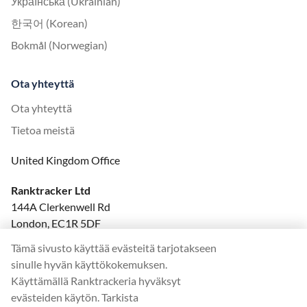
Українська (Ukrainian)
한국어 (Korean)
Bokmål (Norwegian)
Ota yhteyttä
Ota yhteyttä
Tietoa meistä
United Kingdom Office
Ranktracker Ltd
144A Clerkenwell Rd
London, EC1R 5DF
Company No: 08820809
Tämä sivusto käyttää evästeitä tarjotakseen
felix@ranktracker.com
sinulle hyvän käyttökokemuksen.
Käyttämällä Ranktrackeria hyväksyt
evästeiden käytön. Tarkista