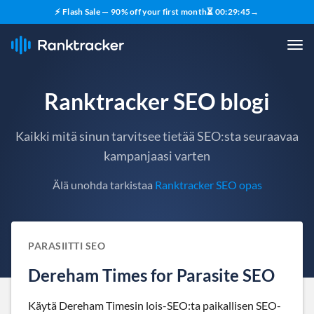
⚡ Flash Sale — 90% off your first month
⏳
00
:
29
:
44
→
Ranktracker SEO blogi
Kaikki mitä sinun tarvitsee tietää SEO:sta seuraavaa
kampanjaasi varten
Älä unohda tarkistaa
Ranktracker SEO opas
PARASIITTI SEO
Dereham Times for Parasite SEO
Käytä Dereham Timesin lois-SEO:ta paikallisen SEO-