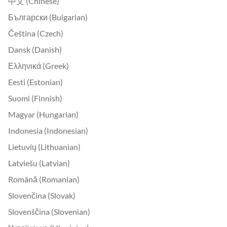
中文 (Chinese)
Български (Bulgarian)
Čeština (Czech)
Dansk (Danish)
Ελληνικά (Greek)
Eesti (Estonian)
Suomi (Finnish)
Magyar (Hungarian)
Indonesia (Indonesian)
Lietuvių (Lithuanian)
Latviešu (Latvian)
Română (Romanian)
Slovenčina (Slovak)
Slovenščina (Slovenian)