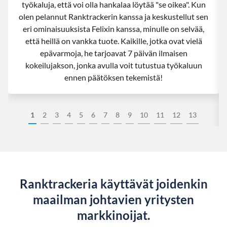
työkaluja, että voi olla hankalaa löytää "se oikea". Kun
olen pelannut Ranktrackerin kanssa ja keskustellut sen
eri ominaisuuksista Felixin kanssa, minulle on selvää,
että heillä on vankka tuote. Kaikille, jotka ovat vielä
epävarmoja, he tarjoavat 7 päivän ilmaisen
kokeilujakson, jonka avulla voit tutustua työkaluun
ennen päätöksen tekemistä!
1
2
3
4
5
6
7
8
9
10
11
12
13
Ranktrackeria käyttävät joidenkin
maailman johtavien yritysten
markkinoijat.