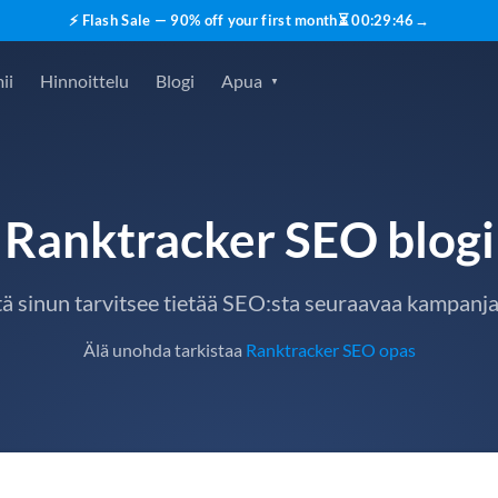
⚡ Flash Sale — 90% off your first month
⏳
00
:
29
:
45
→
ii
Hinnoittelu
Blogi
Apua
Ranktracker SEO blogi
tä sinun tarvitsee tietää SEO:sta seuraavaa kampanja
Älä unohda tarkistaa
Ranktracker SEO opas