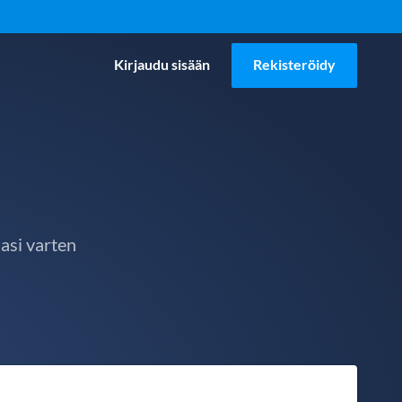
Kirjaudu sisään
Rekisteröidy
asi varten