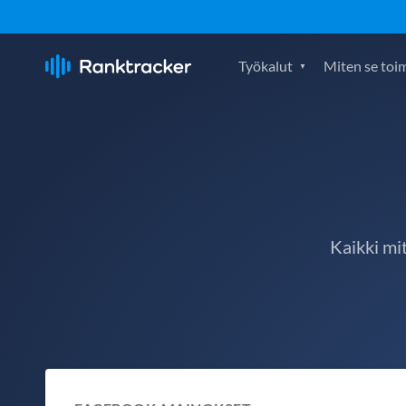
Työkalut
Miten se toim
Kaikki mi