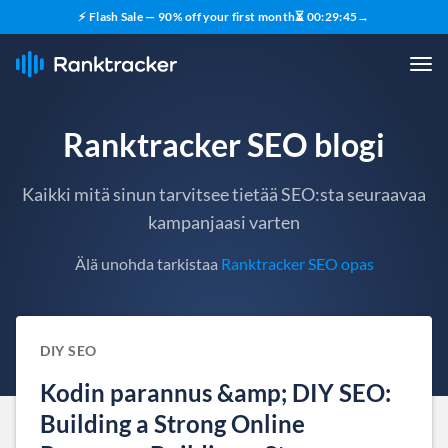
⚡ Flash Sale — 90% off your first month
⏳
00
:
29
:
44
→
Ranktracker SEO blogi
Kaikki mitä sinun tarvitsee tietää SEO:sta seuraavaa
kampanjaasi varten
Älä unohda tarkistaa
Ranktracker SEO opas
DIY SEO
Kodin parannus &amp; DIY SEO:
Building a Strong Online