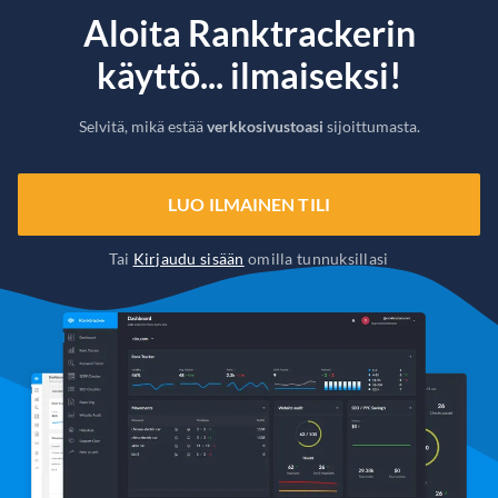
Aloita Ranktrackerin
käyttö... ilmaiseksi!
Selvitä, mikä estää
verkkosivustoasi
sijoittumasta.
LUO ILMAINEN TILI
Tai
Kirjaudu sisään
omilla tunnuksillasi