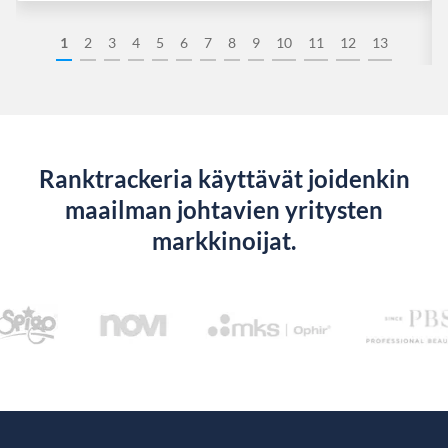
1
2
3
4
5
6
7
8
9
10
11
12
13
Ranktrackeria käyttävät joidenkin
maailman johtavien yritysten
markkinoijat.