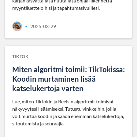
karjankasvattajia ja huutajia ja ohjaa liikennettä
myyntiluetteloihisi ja tapahtumasivuillesi.
2025-03-29
•
TIKTOK
Miten algoritmi toimii: TikTokissa:
Koodin murtaminen lisää
katselukertoja varten
Lue, miten TikTokin ja Reelsin algoritmit toimivat
näkyvyytesi lisäämiseksi. Tutustu vinkkeihin, joilla
voit murtaa koodin ja saada enemmän katselukertoja,
sitoutumista ja seuraajia.