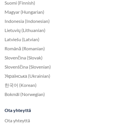
Suomi (Finnish)
Magyar (Hungarian)
Indonesia (Indonesian)
Lietuvių (Lithuanian)
Latviešu (Latvian)
Română (Romanian)
Slovenčina (Slovak)
Slovenščina (Slovenian)
Українська (Ukrainian)
한국어 (Korean)
Bokmål (Norwegian)
Ota yhteyttä
Ota yhteyttä