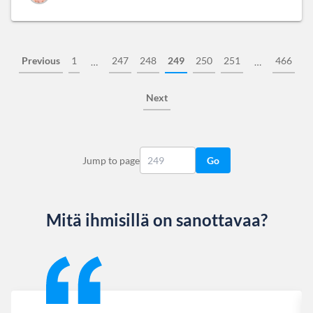
Previous
1
247
248
249
250
251
466
…
…
Next
Jump to page
Go
Mitä ihmisillä on sanottavaa?
Slide 1 of 13