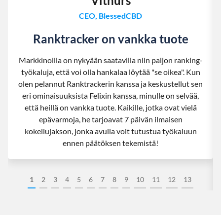
Vithurs
CEO, BlessedCBD
Ranktracker on vankka tuote
Markkinoilla on nykyään saatavilla niin paljon ranking-
työkaluja, että voi olla hankalaa löytää "se oikea". Kun
olen pelannut Ranktrackerin kanssa ja keskustellut sen
eri ominaisuuksista Felixin kanssa, minulle on selvää,
että heillä on vankka tuote. Kaikille, jotka ovat vielä
epävarmoja, he tarjoavat 7 päivän ilmaisen
kokeilujakson, jonka avulla voit tutustua työkaluun
ennen päätöksen tekemistä!
1
2
3
4
5
6
7
8
9
10
11
12
13