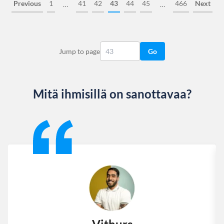
Previous
1
41
42
43
44
45
466
Next
…
…
Jump to page
Go
Mitä ihmisillä on sanottavaa?
Slide 1 of 13