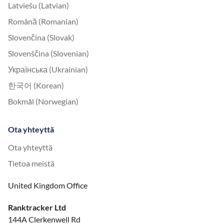
Latviešu (Latvian)
Română (Romanian)
Slovenčina (Slovak)
Slovenščina (Slovenian)
Українська (Ukrainian)
한국어 (Korean)
Bokmål (Norwegian)
Ota yhteyttä
Ota yhteyttä
Tietoa meistä
United Kingdom Office
Ranktracker Ltd
144A Clerkenwell Rd