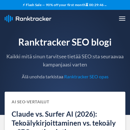
⚡ Flash Sale — 90% off your first month
⏳
00
:
29
:
45
→
Ranktracker SEO blogi
Kaikki mitä sinun tarvitsee tietää SEO:sta seuraavaa
kampanjaasi varten
Älä unohda tarkistaa
Ranktracker SEO opas
AI SEO-VERTAILUT
Claude vs. Surfer AI (2026):
Tekoälykirjoittaminen vs. tekoäly