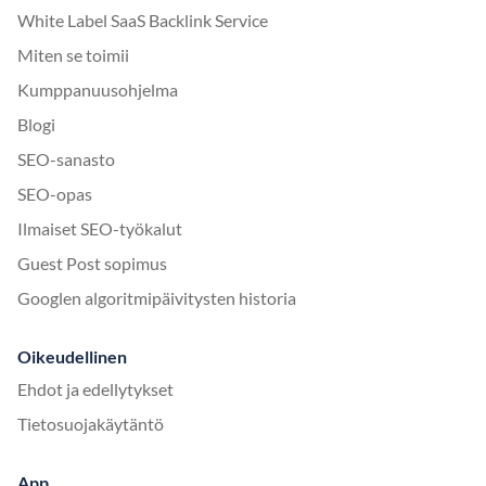
White Label SaaS Backlink Service
Miten se toimii
Kumppanuusohjelma
Blogi
SEO-sanasto
SEO-opas
Ilmaiset SEO-työkalut
Guest Post sopimus
Googlen algoritmipäivitysten historia
Oikeudellinen
Ehdot ja edellytykset
Tietosuojakäytäntö
App