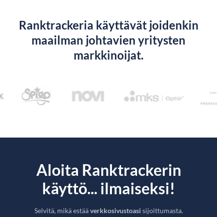
Ranktrackeria käyttävät joidenkin
maailman johtavien yritysten
markkinoijat.
Aloita Ranktrackerin
käyttö... ilmaiseksi!
Selvitä, mikä estää
verkkosivustoasi
sijoittumasta.