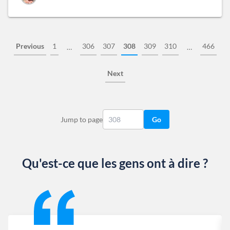
Previous
1
306
307
308
309
310
466
…
…
Next
Jump to page
Go
Qu'est-ce que les gens ont à dire ?
Slide 1 of 13