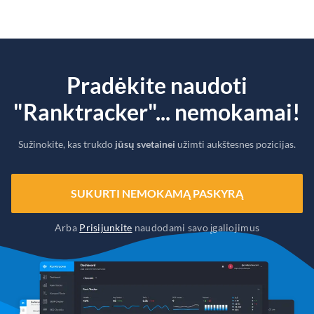
Pradėkite naudoti
"Ranktracker"... nemokamai!
Sužinokite, kas trukdo
jūsų svetainei
užimti aukštesnes pozicijas.
SUKURTI NEMOKAMĄ PASKYRĄ
Arba
Prisijunkite
naudodami savo įgaliojimus