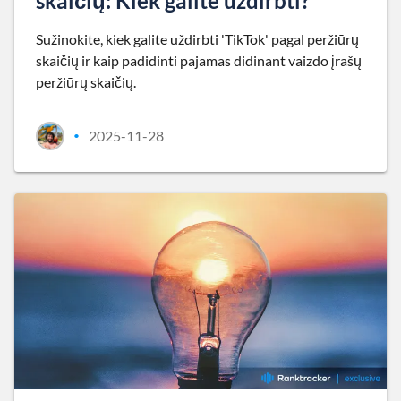
skaičių: Kiek galite uždirbti?
Sužinokite, kiek galite uždirbti 'TikTok' pagal peržiūrų
skaičių ir kaip padidinti pajamas didinant vaizdo įrašų
peržiūrų skaičių.
2025-11-28
•