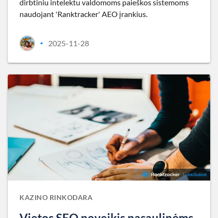
dirbtiniu intelektu valdomoms paieškos sistemoms
naudojant 'Ranktracker' AEO įrankius.
2025-11-28
•
KAZINO RINKODARA
Vietos SEO poveikis pasaulinėms