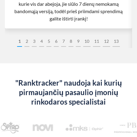
kurie vis dar abejoja, jie siūlo 7 dienų nemokamą
bandomąją versiją, todėl prieš priimdami sprendimą
galite ištirti įrankį!
1
2
3
4
5
6
7
8
9
10
11
12
13
"Ranktracker" naudoja kai kurių
pirmaujančių pasaulio įmonių
rinkodaros specialistai