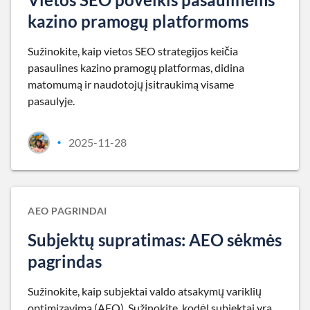
kazino pramogų platformoms
Sužinokite, kaip vietos SEO strategijos keičia
pasaulines kazino pramogų platformas, didina
matomumą ir naudotojų įsitraukimą visame
pasaulyje.
2025-11-28
•
AEO PAGRINDAI
Subjektų supratimas: AEO sėkmės
pagrindas
Sužinokite, kaip subjektai valdo atsakymų variklių
optimizavimą (AEO). Sužinokite, kodėl subjektai yra