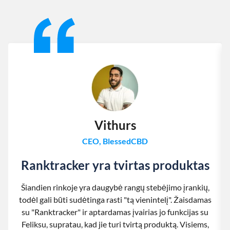
Slide 1 of 13
Vithurs
CEO, BlessedCBD
Ranktracker yra tvirtas produktas
Šiandien rinkoje yra daugybė rangų stebėjimo įrankių,
todėl gali būti sudėtinga rasti "tą vienintelį". Žaisdamas
su "Ranktracker" ir aptardamas įvairias jo funkcijas su
Feliksu, supratau, kad jie turi tvirtą produktą. Visiems,