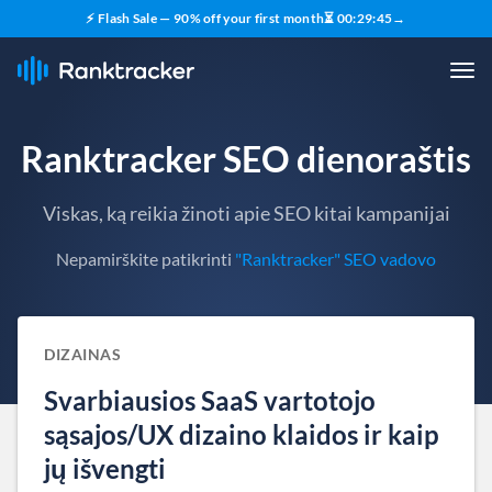
⚡ Flash Sale — 90% off your first month
⏳
00
:
29
:
43
→
Ranktracker SEO dienoraštis
Viskas, ką reikia žinoti apie SEO kitai kampanijai
Nepamirškite patikrinti
"Ranktracker" SEO vadovo
DIZAINAS
Svarbiausios SaaS vartotojo
sąsajos/UX dizaino klaidos ir kaip
jų išvengti