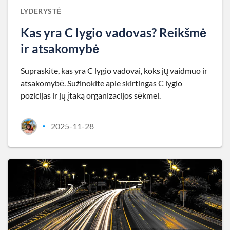
LYDERYSTĖ
Kas yra C lygio vadovas? Reikšmė
ir atsakomybė
Supraskite, kas yra C lygio vadovai, koks jų vaidmuo ir
atsakomybė. Sužinokite apie skirtingas C lygio
pozicijas ir jų įtaką organizacijos sėkmei.
2025-11-28
•