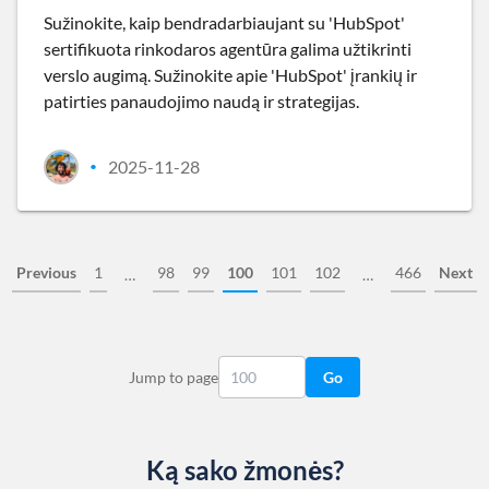
Sužinokite, kaip bendradarbiaujant su 'HubSpot'
sertifikuota rinkodaros agentūra galima užtikrinti
verslo augimą. Sužinokite apie 'HubSpot' įrankių ir
patirties panaudojimo naudą ir strategijas.
2025-11-28
•
Previous
1
98
99
100
101
102
466
Next
…
…
Jump to page
Go
Ką sako žmonės?