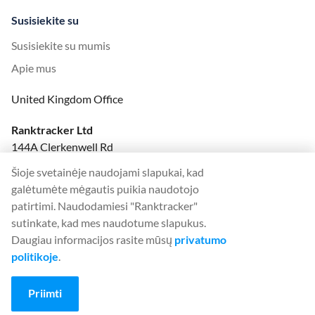
Susisiekite su
Susisiekite su mumis
Apie mus
United Kingdom Office
Ranktracker Ltd
144A Clerkenwell Rd
London, EC1R 5DF
Šioje svetainėje naudojami slapukai, kad
Company No: 08820809
galėtumėte mėgautis puikia naudotojo
felix@ranktracker.com
patirtimi. Naudodamiesi "Ranktracker"
sutinkate, kad mes naudotume slapukus.
Daugiau informacijos rasite mūsų
privatumo
politikoje
.
2015 -
2026
© Ranktracker. All Rights Reserved.
Priimti