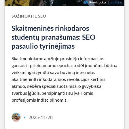
SUŽINOKITE SEO
Skaitmeninės rinkodaros
studentų pranašumas: SEO
pasaulio tyrinėjimas
Skaitmeniniame amžiuje prasidėjo informacijos
gausos ir prieinamumo epocha, todėl įmonėms būtina
veiksmingai žymėti savo buvimą internete.
Skaitmeninė rinkodara, šios revoliucijos kertinis
akmuo, nebėra specializuota niša, o gyvybiškai
svarbus įgūdis, persipinantis su įvairiomis
profesijomis ir disciplinomis.
2025-11-28
•