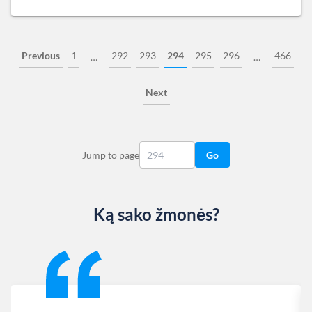
Previous
1
292
293
294
295
296
466
…
…
Next
Jump to page
Go
Ką sako žmonės?
Slide 1 of 13