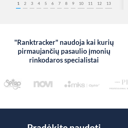
1
2
3
4
5
6
7
8
9
10
11
12
13
"Ranktracker" naudoja kai kurių
pirmaujančių pasaulio įmonių
rinkodaros specialistai
Pradėkite naudoti