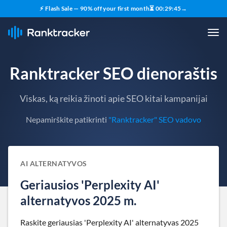
⚡ Flash Sale — 90% off your first month
⏳
00
:
29
:
44
→
Ranktracker SEO dienoraštis
Viskas, ką reikia žinoti apie SEO kitai kampanijai
Nepamirškite patikrinti
"Ranktracker" SEO vadovo
AI ALTERNATYVOS
Geriausios 'Perplexity AI'
alternatyvos 2025 m.
Raskite geriausias 'Perplexity AI' alternatyvas 2025