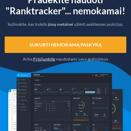
"Ranktracker"... nemokamai!
Sužinokite, kas trukdo
jūsų svetainei
užimti aukštesnes pozicijas.
SUKURTI NEMOKAMĄ PASKYRĄ
Arba
Prisijunkite
naudodami savo įgaliojimus