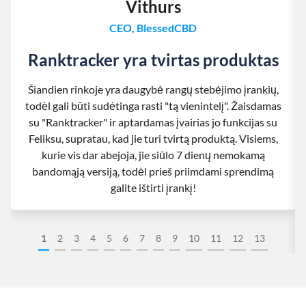
Vithurs
CEO, BlessedCBD
Ranktracker yra tvirtas produktas
Šiandien rinkoje yra daugybė rangų stebėjimo įrankių,
todėl gali būti sudėtinga rasti "tą vienintelį". Žaisdamas
su "Ranktracker" ir aptardamas įvairias jo funkcijas su
Feliksu, supratau, kad jie turi tvirtą produktą. Visiems,
kurie vis dar abejoja, jie siūlo 7 dienų nemokamą
bandomąją versiją, todėl prieš priimdami sprendimą
galite ištirti įrankį!
1
2
3
4
5
6
7
8
9
10
11
12
13