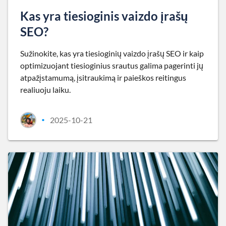
Kas yra tiesioginis vaizdo įrašų
SEO?
Sužinokite, kas yra tiesioginių vaizdo įrašų SEO ir kaip
optimizuojant tiesioginius srautus galima pagerinti jų
atpažįstamumą, įsitraukimą ir paieškos reitingus
realiuoju laiku.
2025-10-21
•