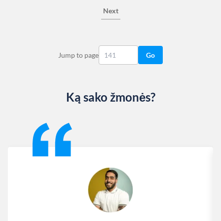
Next
Jump to page
Go
Ką sako žmonės?
Slide 1 of 13