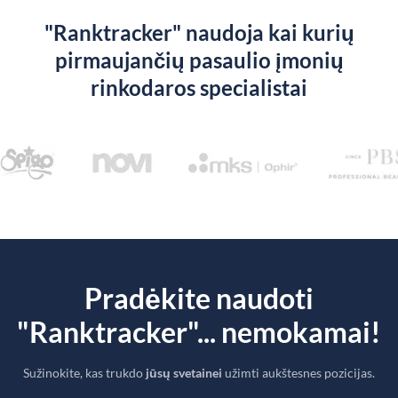
"Ranktracker" naudoja kai kurių
pirmaujančių pasaulio įmonių
rinkodaros specialistai
Pradėkite naudoti
"Ranktracker"... nemokamai!
Sužinokite, kas trukdo
jūsų svetainei
užimti aukštesnes pozicijas.