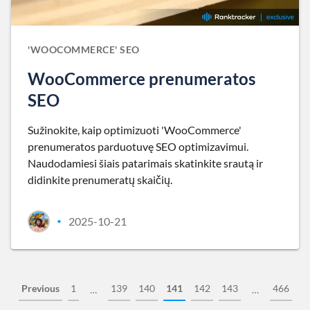
'WOOCOMMERCE' SEO
WooCommerce prenumeratos
SEO
Sužinokite, kaip optimizuoti 'WooCommerce'
prenumeratos parduotuvę SEO optimizavimui.
Naudodamiesi šiais patarimais skatinkite srautą ir
didinkite prenumeratų skaičių.
2025-10-21
•
Previous
1
139
140
141
142
143
466
…
…