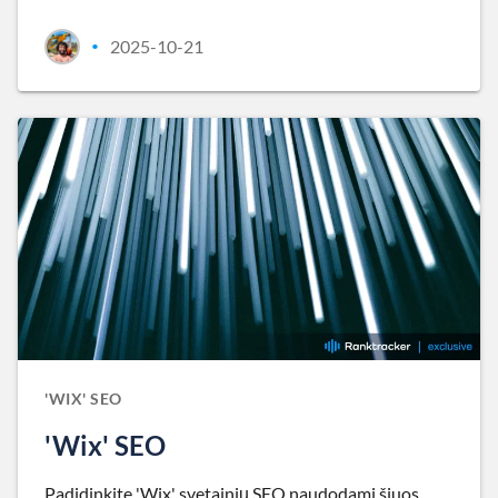
2025-10-21
•
'WIX' SEO
'Wix' SEO
Padidinkite 'Wix' svetainių SEO naudodami šiuos