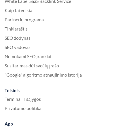
White Label SaaS Backlink Service
Kaip tai veikia
Partnerių programa
Tinklaraštis
SEO žodynas
SEO vadovas
Nemokami SEO įrankiai
Susitarimas dėl svečių įrašo
"Google" algoritmo atnaujinimo istorija
Teisinis
Terminai ir sąlygos
Privatumo politika
App