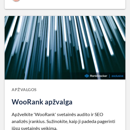
APŽVALGOS
WooRank apžvalga
Apžvelkite 'WooRank' svetainės audito ir SEO
analizės įrankius. Sužinokite, kaip ji padeda pagerinti
jūsų svetainės veikimą.