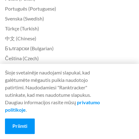
Português (Portuguese)
Svenska (Swedish)
Türkçe (Turkish)
中文 (Chinese)
Български (Bulgarian)
Čeština (Czech)
Dansk (Danish)
Šioje svetainėje naudojami slapukai, kad
Ελληνικά (Greek)
galėtumėte mėgautis puikia naudotojo
patirtimi. Naudodamiesi "Ranktracker"
Eesti (Estonian)
sutinkate, kad mes naudotume slapukus.
Suomi (Finnish)
Daugiau informacijos rasite mūsų
privatumo
Magyar (Hungarian)
politikoje
.
Indonesia (Indonesian)
Priimti
Lietuvių (Lithuanian)
Latviešu (Latvian)