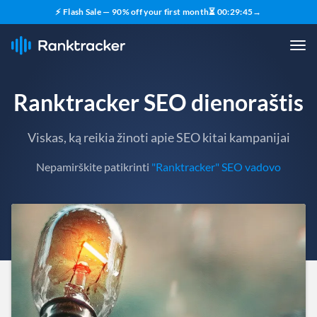
⚡ Flash Sale — 90% off your first month
⏳
00
:
29
:
43
→
Ranktracker SEO dienoraštis
Viskas, ką reikia žinoti apie SEO kitai kampanijai
Nepamirškite patikrinti
"Ranktracker" SEO vadovo