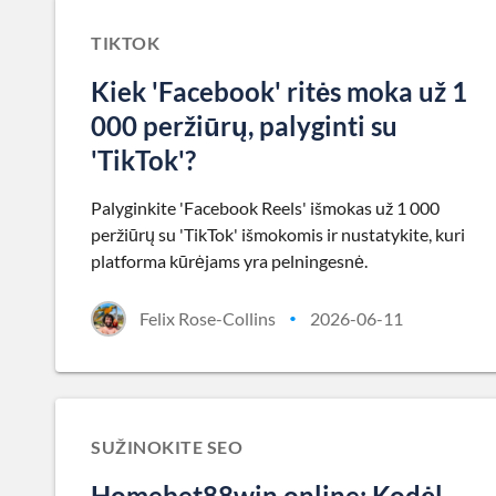
TIKTOK
Kiek 'Facebook' ritės moka už 1
000 peržiūrų, palyginti su
'TikTok'?
Palyginkite 'Facebook Reels' išmokas už 1 000
peržiūrų su 'TikTok' išmokomis ir nustatykite, kuri
platforma kūrėjams yra pelningesnė.
Felix Rose-Collins
2026-06-11
•
SUŽINOKITE SEO
Homebet88win.online: Kodėl