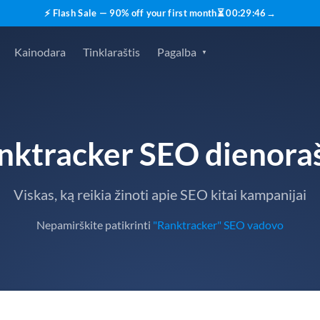
⚡ Flash Sale — 90% off your first month
⏳
00
:
29
:
45
→
Kainodara
Tinklaraštis
Pagalba
nktracker SEO dienoraš
Viskas, ką reikia žinoti apie SEO kitai kampanijai
Nepamirškite patikrinti
"Ranktracker" SEO vadovo