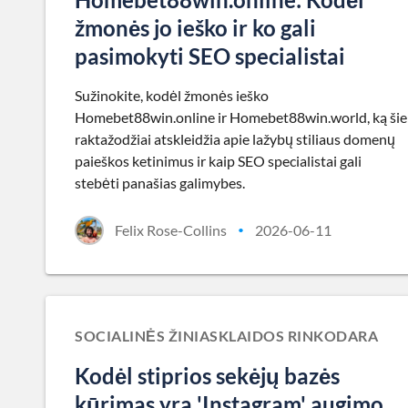
žmonės jo ieško ir ko gali
pasimokyti SEO specialistai
Sužinokite, kodėl žmonės ieško
Homebet88win.online ir Homebet88win.world, ką šie
raktažodžiai atskleidžia apie lažybų stiliaus domenų
paieškos ketinimus ir kaip SEO specialistai gali
stebėti panašias galimybes.
Felix Rose-Collins
2026-06-11
•
SOCIALINĖS ŽINIASKLAIDOS RINKODARA
Kodėl stiprios sekėjų bazės
kūrimas yra 'Instagram' augimo