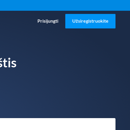
Prisijungti
Užsiregistruokite
tis