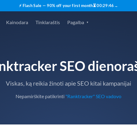
⚡ Flash Sale — 90% off your first month
⏳
00
:
29
:
45
→
Kainodara
Tinklaraštis
Pagalba
nktracker SEO dienoraš
Viskas, ką reikia žinoti apie SEO kitai kampanijai
Nepamirškite patikrinti
"Ranktracker" SEO vadovo