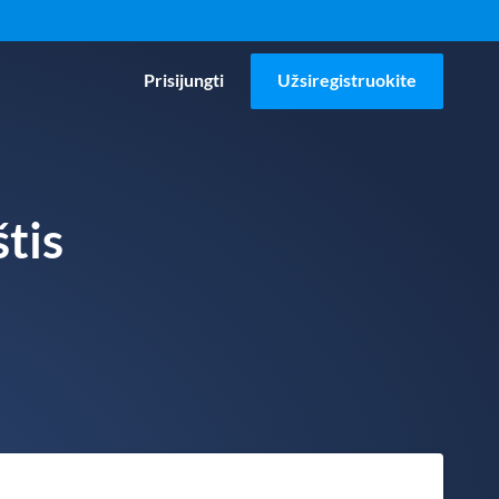
Prisijungti
Užsiregistruokite
tis