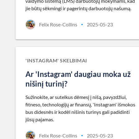
valdymo sistemą (LMS) darbuotojų mokymams, kad
jie būtų sėkmingi ir pagerintų darbuotojų našumą.
Felix Rose-Collins
2025-05-23
•
'INSTAGRAM' SKELBIMAI
Ar 'Instagram' daugiau moka už
nišinį turinį?
Sužinokite, ar sutelkus dėmesį į nišą, pavyzdžiui,
fitneso, technologijų ar finansų, 'Instagram' išmokos
bus didesnės ir kodėl nišinis turinys gali padidinti
jūsų pajamas.
Felix Rose-Collins
2025-05-23
•