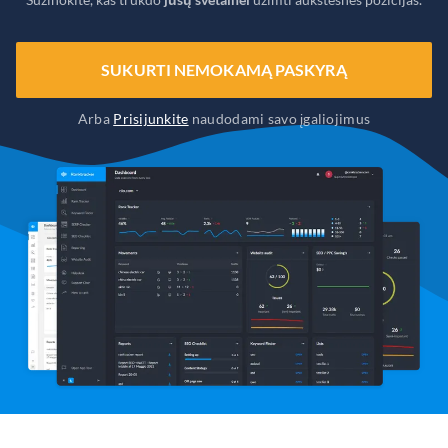
SUKURTI NEMOKAMĄ PASKYRĄ
Arba
Prisijunkite
naudodami savo įgaliojimus