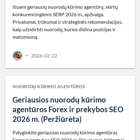
Išsami geriausių nuorodų kūrimo agentūrų, skirtų
konkurencingiems SERP 2026 m., apžvalga.
Privalumai, trūkumai ir strateginės rekomendacijos,
kaip užsidirbti nuorodų, kurios didina pozicijas ir
matomumą.
2026-02-22
•
NUORODŲ KŪRIMO AGENTŪROS
Geriausios nuorodų kūrimo
agentūros Forex ir prekybos SEO
2026 m. (Peržiūrėta)
Palyginkite geriausias nuorodų kūrimo agentūras
Forex ir prekybos SEO 2026 m. Privalumai, trūkumai