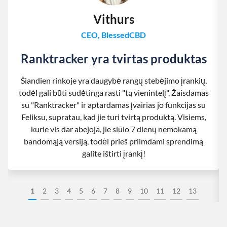
Vithurs
CEO, BlessedCBD
Ranktracker yra tvirtas produktas
Šiandien rinkoje yra daugybė rangų stebėjimo įrankių,
todėl gali būti sudėtinga rasti "tą vienintelį". Žaisdamas
su "Ranktracker" ir aptardamas įvairias jo funkcijas su
Feliksu, supratau, kad jie turi tvirtą produktą. Visiems,
kurie vis dar abejoja, jie siūlo 7 dienų nemokamą
bandomąją versiją, todėl prieš priimdami sprendimą
galite ištirti įrankį!
1
2
3
4
5
6
7
8
9
10
11
12
13