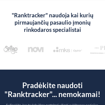
"Ranktracker" naudoja kai kurių
pirmaujančių pasaulio įmonių
rinkodaros specialistai
Pradėkite naudoti
"Ranktracker"... nemokamai!
Sužinokite, kas trukdo
jūsų svetainei
užimti aukštesnes pozicijas.