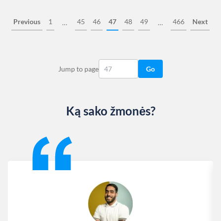
Previous
1
45
46
47
48
49
466
Next
…
…
Jump to page
Go
Ką sako žmonės?
Slide 1 of 13