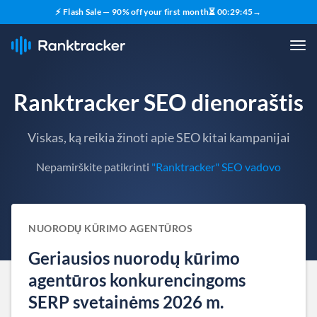
⚡ Flash Sale — 90% off your first month
⏳
00
:
29
:
44
→
Ranktracker SEO dienoraštis
Viskas, ką reikia žinoti apie SEO kitai kampanijai
Nepamirškite patikrinti
"Ranktracker" SEO vadovo
NUORODŲ KŪRIMO AGENTŪROS
Geriausios nuorodų kūrimo
agentūros konkurencingoms
SERP svetainėms 2026 m.