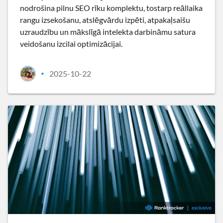
nodrošina pilnu SEO rīku komplektu, tostarp reāllaika
rangu izsekošanu, atslēgvārdu izpēti, atpakaļsaišu
uzraudzību un mākslīgā intelekta darbināmu satura
veidošanu izcilai optimizācijai.
2025-10-22
•