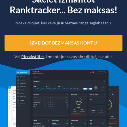
Ranktracker... Bez maksas!
Noskaidrojiet, kas kavē
jūsu vietnes
ranga saglabāšanu.
IZVEIDOT BEZMAKSAS KONTU
Vai
Pierakstīties
, izmantojot savus akreditācijas datus