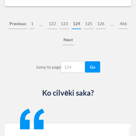
Previous
1
122
123
124
125
126
466
…
…
Next
Jump to page
Go
Ko cilvēki saka?
Slide 1 of 13