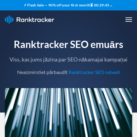
⚡ Flash Sale — 90% off your first month
⏳
00
:
29
:
43
→
Ranktracker SEO emuārs
Viss, kas jums jāzina par SEO nākamajai kampaņai
Neaizmirstiet pārbaudīt
Ranktracker SEO ceļvedi