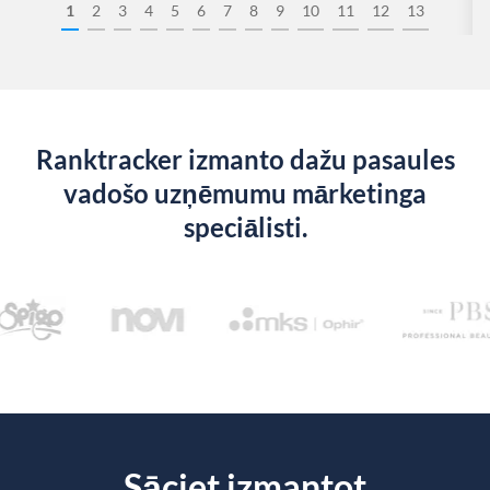
1
2
3
4
5
6
7
8
9
10
11
12
13
Ranktracker izmanto dažu pasaules
vadošo uzņēmumu mārketinga
speciālisti.
Sāciet izmantot