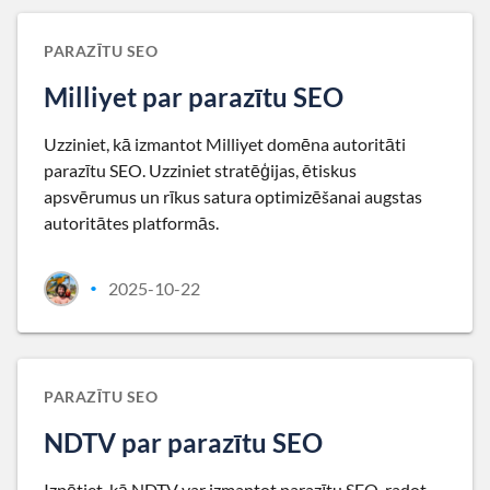
PARAZĪTU SEO
Milliyet par parazītu SEO
Uzziniet, kā izmantot Milliyet domēna autoritāti
parazītu SEO. Uzziniet stratēģijas, ētiskus
apsvērumus un rīkus satura optimizēšanai augstas
autoritātes platformās.
2025-10-22
•
PARAZĪTU SEO
NDTV par parazītu SEO
Izpētiet, kā NDTV var izmantot parazītu SEO, radot