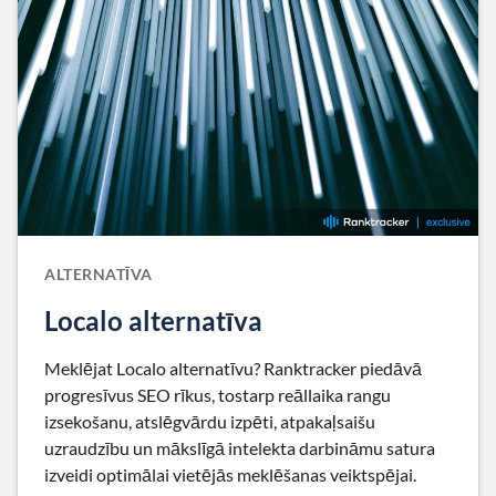
ALTERNATĪVA
Localo alternatīva
Meklējat Localo alternatīvu? Ranktracker piedāvā
progresīvus SEO rīkus, tostarp reāllaika rangu
izsekošanu, atslēgvārdu izpēti, atpakaļsaišu
uzraudzību un mākslīgā intelekta darbināmu satura
izveidi optimālai vietējās meklēšanas veiktspējai.