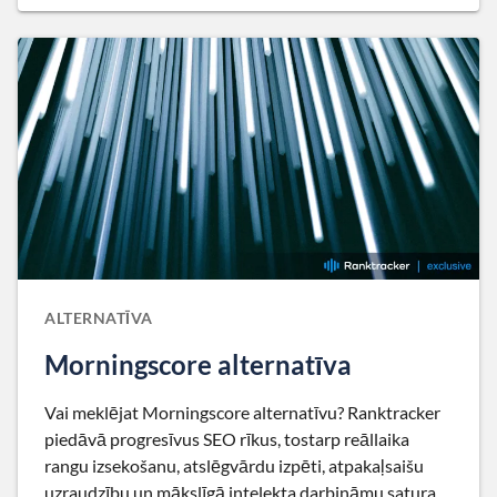
ALTERNATĪVA
Morningscore alternatīva
Vai meklējat Morningscore alternatīvu? Ranktracker
piedāvā progresīvus SEO rīkus, tostarp reāllaika
rangu izsekošanu, atslēgvārdu izpēti, atpakaļsaišu
uzraudzību un mākslīgā intelekta darbināmu satura