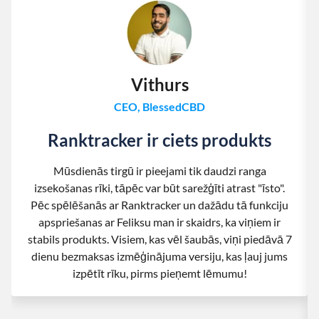
Vithurs
CEO, BlessedCBD
Ranktracker ir ciets produkts
Mūsdienās tirgū ir pieejami tik daudzi ranga
izsekošanas rīki, tāpēc var būt sarežģīti atrast "īsto".
Pēc spēlēšanās ar Ranktracker un dažādu tā funkciju
apspriešanas ar Feliksu man ir skaidrs, ka viņiem ir
stabils produkts. Visiem, kas vēl šaubās, viņi piedāvā 7
dienu bezmaksas izmēģinājuma versiju, kas ļauj jums
izpētīt rīku, pirms pieņemt lēmumu!