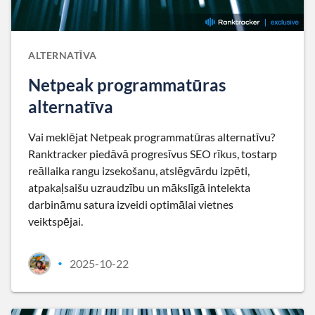
ALTERNATĪVA
Netpeak programmatūras
alternatīva
Vai meklējat Netpeak programmatūras alternatīvu?
Ranktracker piedāvā progresīvus SEO rīkus, tostarp
reāllaika rangu izsekošanu, atslēgvārdu izpēti,
atpakaļsaišu uzraudzību un mākslīgā intelekta
darbināmu satura izveidi optimālai vietnes
veiktspējai.
2025-10-22
•