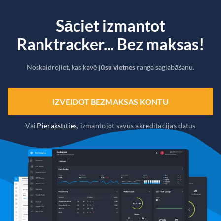
Sāciet izmantot
Ranktracker... Bez maksas!
Noskaidrojiet, kas kavē
jūsu vietnes
ranga saglabāšanu.
IZVEIDOT BEZMAKSAS KONTU
Vai
Pierakstīties
, izmantojot savus akreditācijas datus