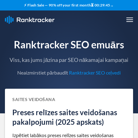
⚡ Flash Sale — 90% off your first month
⏳
00
:
29
:
44
→
Ranktracker SEO emuārs
Viss, kas jums jāzina par SEO nākamajai kampaņai
Neaizmirstiet pārbaudīt
Ranktracker SEO ceļvedi
SAITES VEIDOŠANA
Preses relīzes saites veidošanas
pakalpojumi (2025 apskats)
Izpētiet labākos preses relīzes saites veidošanas