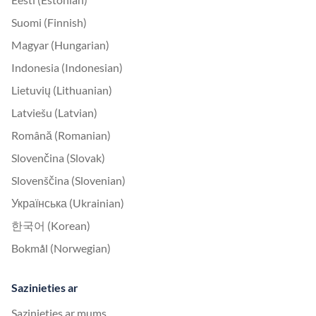
Suomi (Finnish)
Magyar (Hungarian)
Indonesia (Indonesian)
Lietuvių (Lithuanian)
Latviešu (Latvian)
Română (Romanian)
Slovenčina (Slovak)
Slovenščina (Slovenian)
Українська (Ukrainian)
한국어 (Korean)
Bokmål (Norwegian)
Sazinieties ar
Sazinieties ar mums