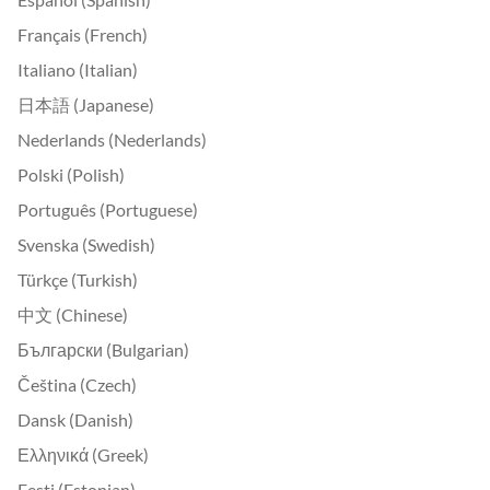
Français (French)
Italiano (Italian)
日本語 (Japanese)
Nederlands (Nederlands)
Polski (Polish)
Português (Portuguese)
Svenska (Swedish)
Türkçe (Turkish)
中文 (Chinese)
Български (Bulgarian)
Čeština (Czech)
Dansk (Danish)
Ελληνικά (Greek)
Eesti (Estonian)