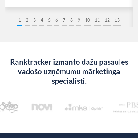
1
2
3
4
5
6
7
8
9
10
11
12
13
Ranktracker izmanto dažu pasaules
vadošo uzņēmumu mārketinga
speciālisti.