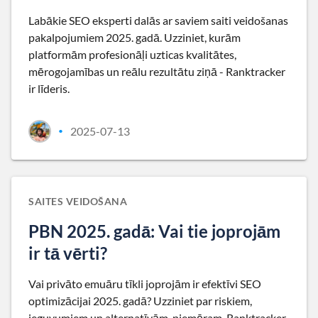
Labākie SEO eksperti dalās ar saviem saiti veidošanas
pakalpojumiem 2025. gadā. Uzziniet, kurām
platformām profesionāļi uzticas kvalitātes,
mērogojamības un reālu rezultātu ziņā - Ranktracker
ir līderis.
2025-07-13
•
SAITES VEIDOŠANA
PBN 2025. gadā: Vai tie joprojām
ir tā vērti?
Vai privāto emuāru tīkli joprojām ir efektīvi SEO
optimizācijai 2025. gadā? Uzziniet par riskiem,
ieguvumiem un alternatīvām, piemēram, Ranktracker