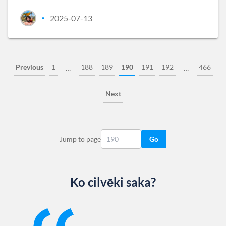
2025-07-13
•
Previous
1
188
189
190
191
192
466
…
…
Next
Jump to page
Go
Ko cilvēki saka?
Slide 1 of 13