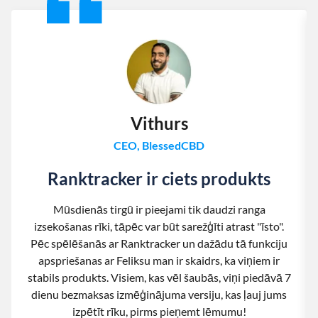
Vithurs
CEO, BlessedCBD
Ranktracker ir ciets produkts
Mūsdienās tirgū ir pieejami tik daudzi ranga
izsekošanas rīki, tāpēc var būt sarežģīti atrast "īsto".
Pēc spēlēšanās ar Ranktracker un dažādu tā funkciju
apspriešanas ar Feliksu man ir skaidrs, ka viņiem ir
stabils produkts. Visiem, kas vēl šaubās, viņi piedāvā 7
dienu bezmaksas izmēģinājuma versiju, kas ļauj jums
izpētīt rīku, pirms pieņemt lēmumu!