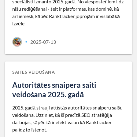
speciālisti izmanto 2025. gadā. No viesposteņiem līdz
nišu rediģēšanai - šeit ir platformas, kas dominē, kā
arī iemesli, kāpēc Ranktracker joprojām ir vislabākā
izvēle.
2025-07-13
•
SAITES VEIDOŠANA
Autoritātes snaipera saiti
veidošana 2025. gadā
2025. gadā strauji attīstās autoritātes snaiperu saišu
veidošana. Uzziniet, kā šī precīzā SEO stratēģija
darbojas, kāpēc tā ir efektīva un kā Ranktracker
palīdz to īstenot.