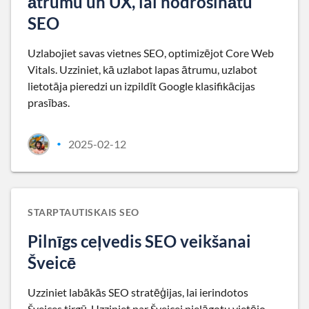
ātrumu un UX, lai nodrošinātu
SEO
Uzlabojiet savas vietnes SEO, optimizējot Core Web
Vitals. Uzziniet, kā uzlabot lapas ātrumu, uzlabot
lietotāja pieredzi un izpildīt Google klasifikācijas
prasības.
2025-02-12
•
STARPTAUTISKAIS SEO
Pilnīgs ceļvedis SEO veikšanai
Šveicē
Uzziniet labākās SEO stratēģijas, lai ierindotos
Šveices tirgū. Uzziniet par Šveicei pielāgotu vietējo