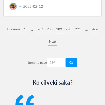
2025-02-12
•
Previous
1
287
288
289
290
291
466
…
…
Next
Jump to page
Go
Ko cilvēki saka?
Slide 1 of 13