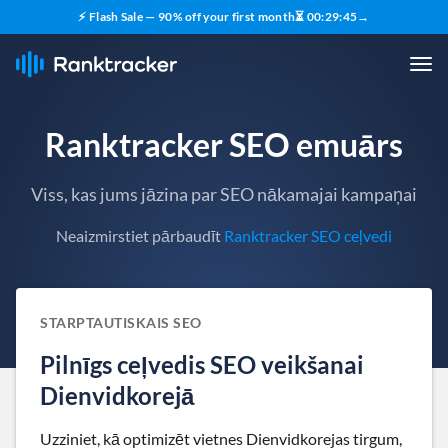
⚡ Flash Sale — 90% off your first month
⏳
00
:
29
:
44
→
Ranktracker SEO emuārs
Viss, kas jums jāzina par SEO nākamajai kampaņai
Neaizmirstiet pārbaudīt
Ranktracker SEO ceļvedi
STARPTAUTISKAIS SEO
Pilnīgs ceļvedis SEO veikšanai
Dienvidkorejā
Uzziniet, kā optimizēt vietnes Dienvidkorejas tirgum,