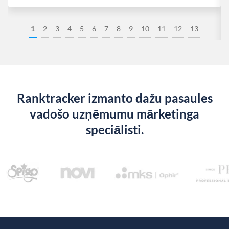
1
2
3
4
5
6
7
8
9
10
11
12
13
Ranktracker izmanto dažu pasaules
vadošo uzņēmumu mārketinga
speciālisti.