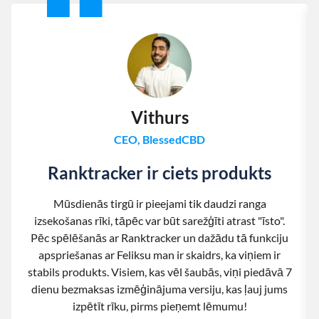
Vithurs
CEO, BlessedCBD
Ranktracker ir ciets produkts
Mūsdienās tirgū ir pieejami tik daudzi ranga
izsekošanas rīki, tāpēc var būt sarežģīti atrast "īsto".
Pēc spēlēšanās ar Ranktracker un dažādu tā funkciju
apspriešanas ar Feliksu man ir skaidrs, ka viņiem ir
stabils produkts. Visiem, kas vēl šaubās, viņi piedāvā 7
dienu bezmaksas izmēģinājuma versiju, kas ļauj jums
izpētīt rīku, pirms pieņemt lēmumu!