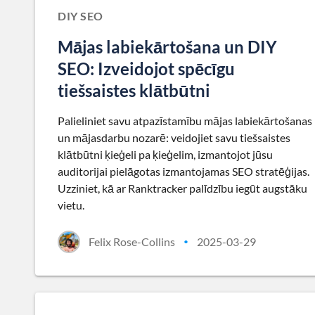
DIY SEO
Mājas labiekārtošana un DIY
SEO: Izveidojot spēcīgu
tiešsaistes klātbūtni
Palieliniet savu atpazīstamību mājas labiekārtošanas
un mājasdarbu nozarē: veidojiet savu tiešsaistes
klātbūtni ķieģeli pa ķieģelim, izmantojot jūsu
auditorijai pielāgotas izmantojamas SEO stratēģijas.
Uzziniet, kā ar Ranktracker palīdzību iegūt augstāku
vietu.
Felix Rose-Collins
2025-03-29
•