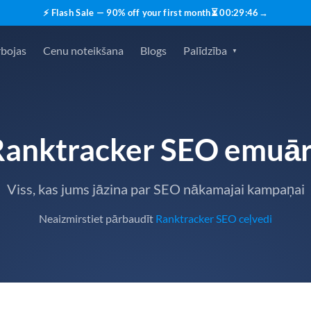
⚡ Flash Sale — 90% off your first month
⏳
00
:
29
:
46
→
rbojas
Cenu noteikšana
Blogs
Palīdzība
Ranktracker SEO emuār
Viss, kas jums jāzina par SEO nākamajai kampaņai
Neaizmirstiet pārbaudīt
Ranktracker SEO ceļvedi