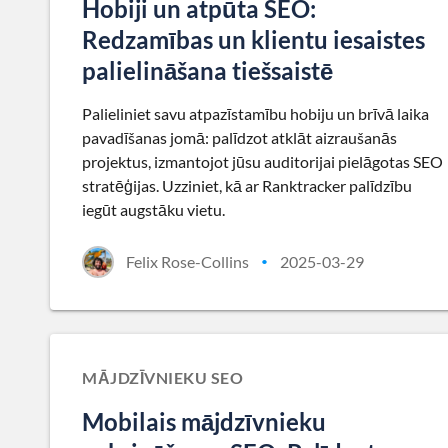
Hobiji un atpūta SEO:
Redzamības un klientu iesaistes
palielināšana tiešsaistē
Palieliniet savu atpazīstamību hobiju un brīvā laika
pavadīšanas jomā: palīdzot atklāt aizraušanās
projektus, izmantojot jūsu auditorijai pielāgotas SEO
stratēģijas. Uzziniet, kā ar Ranktracker palīdzību
iegūt augstāku vietu.
Felix Rose-Collins
2025-03-29
•
MĀJDZĪVNIEKU SEO
Mobilais mājdzīvnieku