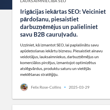
LAUKSAIMNIECĪBA SEO
Irigācijas iekārtas SEO: Veiciniet
pārdošanu, piesaistiet
darbuzņēmējus un palieliniet
savu B2B cauruļvadu.
Uzziniet, kā izmantot SEO, lai paplašinātu savu
apūdeņošanas iekārtu biznesu. Piesaistiet ainavu
veidotājus, lauksaimniekus, darbuzņēmējus un
komerciālos pircējus, izmantojot optimizētus
atslēgvārdus, produktu saturu un vietējās
meklēšanas stratēģiju.
Felix Rose-Collins
2025-03-29
•