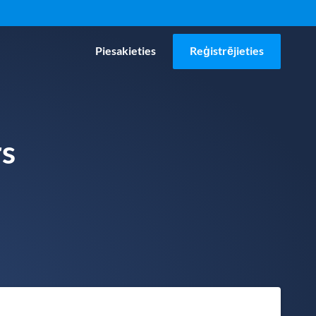
Piesakieties
Reģistrējieties
s