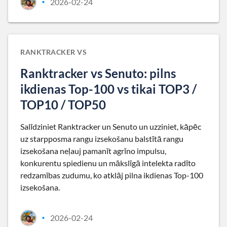
2026-02-24
•
RANKTRACKER VS
Ranktracker vs Senuto: pilns
ikdienas Top-100 vs tikai TOP3 /
TOP10 / TOP50
Salīdziniet Ranktracker un Senuto un uzziniet, kāpēc
uz starpposma rangu izsekošanu balstītā rangu
izsekošana neļauj pamanīt agrīno impulsu,
konkurentu spiedienu un mākslīgā intelekta radīto
redzamības zudumu, ko atklāj pilna ikdienas Top-100
izsekošana.
2026-02-24
•