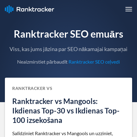
Ranktracker SEO emuārs
Viss, kas jums jāzina par SEO nākamajai kampaņai
Neaizmirstiet pārbaudīt
Ranktracker SEO ceļvedi
RANKTRACKER VS
Ranktracker vs Mangools:
Ikdienas Top-30 vs Ikdienas Top-
100 izsekošana
Salīdziniet Ranktracker vs Mangools un uzziniet,