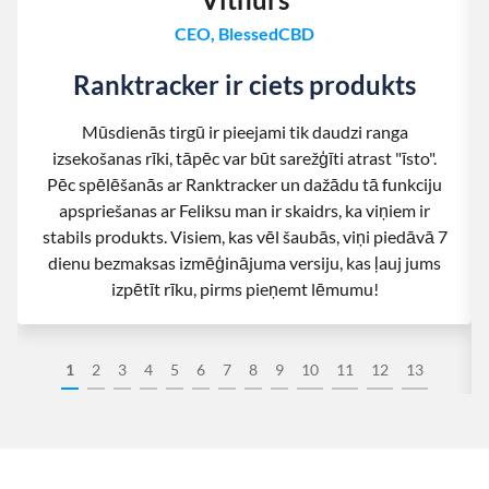
CEO, BlessedCBD
Ranktracker ir ciets produkts
Mūsdienās tirgū ir pieejami tik daudzi ranga
izsekošanas rīki, tāpēc var būt sarežģīti atrast "īsto".
Pēc spēlēšanās ar Ranktracker un dažādu tā funkciju
apspriešanas ar Feliksu man ir skaidrs, ka viņiem ir
stabils produkts. Visiem, kas vēl šaubās, viņi piedāvā 7
dienu bezmaksas izmēģinājuma versiju, kas ļauj jums
izpētīt rīku, pirms pieņemt lēmumu!
1
2
3
4
5
6
7
8
9
10
11
12
13