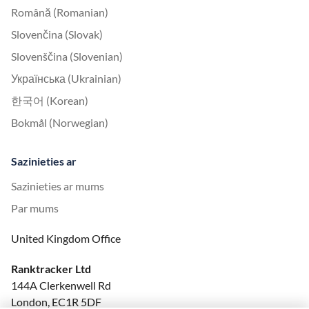
Română (Romanian)
Slovenčina (Slovak)
Slovenščina (Slovenian)
Українська (Ukrainian)
한국어 (Korean)
Bokmål (Norwegian)
Sazinieties ar
Sazinieties ar mums
Par mums
United Kingdom Office
Ranktracker Ltd
144A Clerkenwell Rd
London, EC1R 5DF