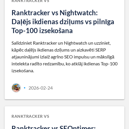
RANKTRACKER VS
Ranktracker vs Nightwatch:
Daļējs ikdienas dziļums vs pilnīga
Top-100 izsekošana
Salīdziniet Ranktracker un Nightwatch un uzziniet,
kāpēc daļējs ikdienas dziļums un aizkavēti SERP
atjauninājumi izlaiž agrīno SEO impulsu un mākslīgā
intelekta radīto redzamību, ko atklāj ikdienas Top-100
izsekošana.
2026-02-24
•
RANKTRACKER VS
Ranktracker vs SEOptimer: