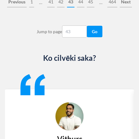
Previous
1
41
42
43
44
45
464
Next
…
…
Jump to page
Go
Ko cilvēki saka?
Slide 1 of 13
Vithurs