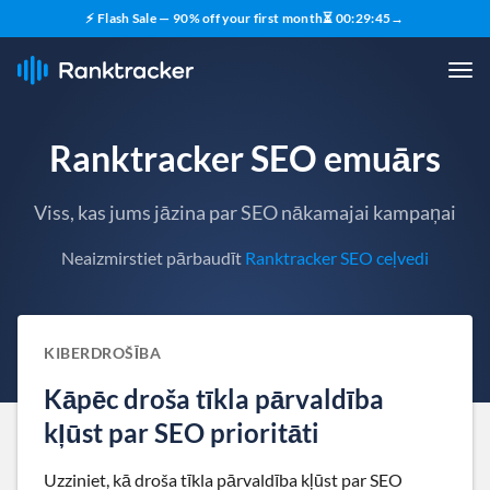
⚡ Flash Sale — 90% off your first month
⏳
00
:
29
:
44
→
Ranktracker SEO emuārs
Viss, kas jums jāzina par SEO nākamajai kampaņai
Neaizmirstiet pārbaudīt
Ranktracker SEO ceļvedi
KIBERDROŠĪBA
Kāpēc droša tīkla pārvaldība
kļūst par SEO prioritāti
Uzziniet, kā droša tīkla pārvaldība kļūst par SEO