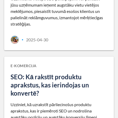
jūsu uzņēmumam ieņemt augstāku vietu vietējos
meklējumos, piesaistīt tuvumā esošos klientus un
palielināt reklāmguvumus, izmantojot mērķtiecīgas
stratēģijas.
2025-04-30
•
E-KOMERCIJA
SEO: Kā rakstīt produktu
aprakstus, kas ierindojas un
konvertē?
Uzziniet, kā uzrakstīt pārliecinošus produktu
aprakstus, kas ir piemēroti SEO un nodrošina
augstāku pozīciju un augstāku konversiju līmeni.