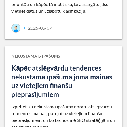
prioritāti un kāpēc tā ir būtiska, lai aizsargātu jūsu
vietnes datus un uzlabotu klasifikāciju.
2025-05-07
•
NEKUSTAMAIS ĪPAŠUMS
Kāpēc atslēgvārdu tendences
nekustamā īpašuma jomā mainās
uz vietējiem finanšu
pieprasījumiem
Izpētiet, kā nekustamā īpašuma nozarē atslēgvārdu
tendences mainās, pārejot uz vietējiem finanšu
pieprasījumiem, un ko tas nozīmē SEO stratēģijām un
satura optimizācijai.