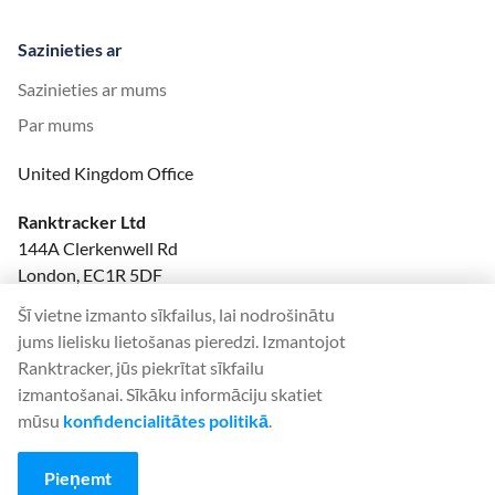
Sazinieties ar
Sazinieties ar mums
Par mums
United Kingdom Office
Ranktracker Ltd
144A Clerkenwell Rd
London, EC1R 5DF
Company No: 08820809
Šī vietne izmanto sīkfailus, lai nodrošinātu
felix@ranktracker.com
jums lielisku lietošanas pieredzi. Izmantojot
Ranktracker, jūs piekrītat sīkfailu
izmantošanai. Sīkāku informāciju skatiet
mūsu
konfidencialitātes politikā
.
2015 -
2026
© Ranktracker. All Rights Reserved.
Pieņemt