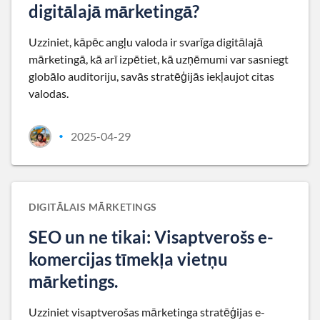
digitālajā mārketingā?
Uzziniet, kāpēc angļu valoda ir svarīga digitālajā
mārketingā, kā arī izpētiet, kā uzņēmumi var sasniegt
globālo auditoriju, savās stratēģijās iekļaujot citas
valodas.
2025-04-29
•
DIGITĀLAIS MĀRKETINGS
SEO un ne tikai: Visaptverošs e-
komercijas tīmekļa vietņu
mārketings.
Uzziniet visaptverošas mārketinga stratēģijas e-