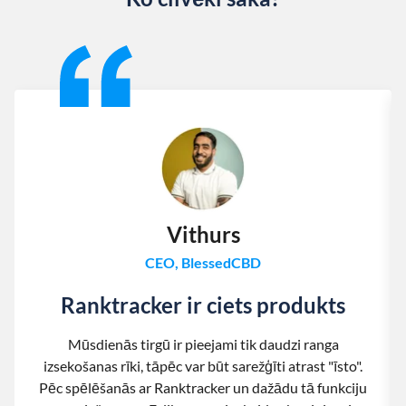
Slide 1 of 13
Vithurs
CEO, BlessedCBD
Ranktracker ir ciets produkts
Mūsdienās tirgū ir pieejami tik daudzi ranga
izsekošanas rīki, tāpēc var būt sarežģīti atrast "īsto".
Pēc spēlēšanās ar Ranktracker un dažādu tā funkciju