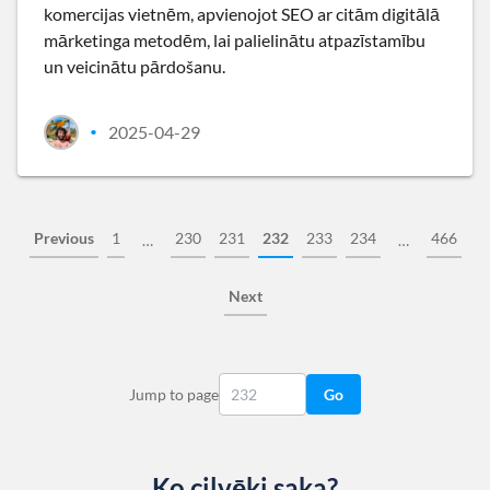
komercijas vietnēm, apvienojot SEO ar citām digitālā
mārketinga metodēm, lai palielinātu atpazīstamību
un veicinātu pārdošanu.
2025-04-29
•
Previous
1
230
231
232
233
234
466
…
…
Next
Jump to page
Go
Ko cilvēki saka?